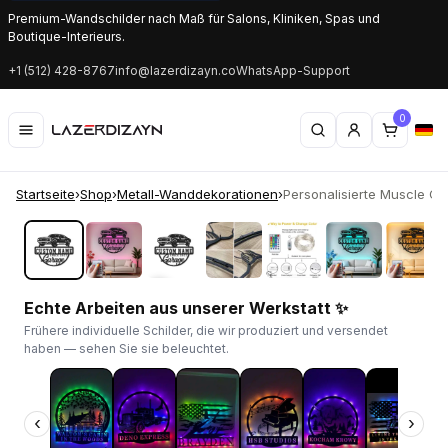
Premium-Wandschilder nach Maß für Salons, Kliniken, Spas und
Boutique-Interieurs.
+1 (512) 428-8767
info@lazerdizayn.co
WhatsApp-Support
0
Startseite
›
Shop
›
Metall-Wanddekorationen
›
Personalisierte Muscle Ca
‹
›
Echte Arbeiten aus unserer Werkstatt ✨
Frühere individuelle Schilder, die wir produziert und versendet
haben — sehen Sie sie beleuchtet.
‹
›