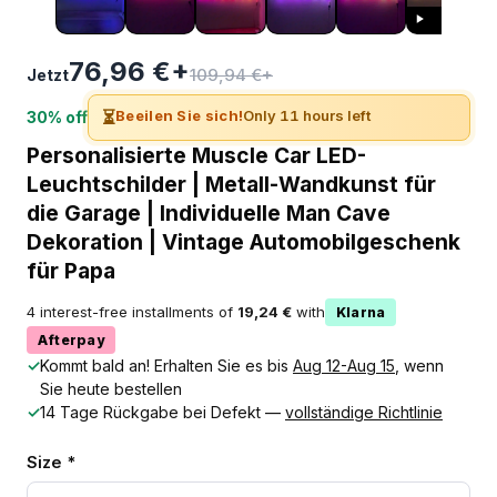
76,96 €+
109,94 €+
Jetzt
⏳
Beeilen Sie sich!
Only 11 hours left
30% off
Personalisierte Muscle Car LED-
Leuchtschilder | Metall-Wandkunst für
die Garage | Individuelle Man Cave
Dekoration | Vintage Automobilgeschenk
für Papa
4 interest-free installments of
19,24 €
with
Klarna
Afterpay
✓
Kommt bald an! Erhalten Sie es bis
Aug 12-Aug 15
, wenn
Sie heute bestellen
✓
14 Tage Rückgabe bei Defekt —
vollständige Richtlinie
Size *