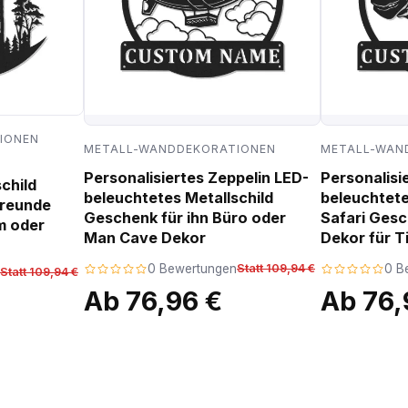
IONEN
METALL-WANDDEKORATIONEN
METALL-WAN
Personalisiertes Zeppelin LED-
Personalisi
child
beleuchtetes Metallschild
beleuchtete
freunde
Geschenk für ihn Büro oder
Safari Ges
m oder
Man Cave Dekor
Dekor für T
0 Bewertungen
Statt 109,94 €
0 B
Statt 109,94 €
Ab 76,96 €
Ab 76,