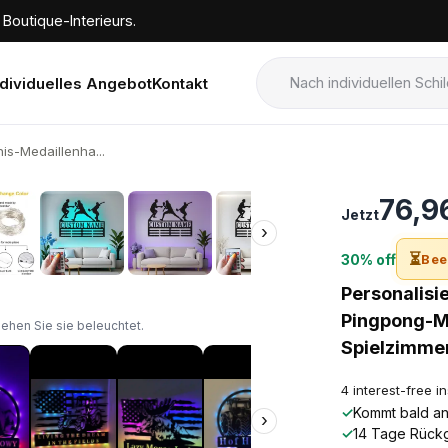
Boutique-Interieurs.
ndividuelles Angebot
Kontakt
is-Medaillenha...
›
76,9
Jetzt
›
⏳
30% off
Bee
Personalisi
Pingpong-Met
sehen Sie sie beleuchtet.
Spielzimme
4 interest-free i
✓
Kommt bald an!
›
✓
14 Tage Rück