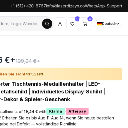
+1 (512) 428-8767
info@lazerdizayn.co
WhatsApp-Support
0
0
Deutsch
6 €+
109,94 €+
ilen Sie sich!
43:50 left
erter Tischtennis-Medaillenhalter | LED-
allschild | Individuelles Display-Schild |
r-Dekor & Spieler-Geschenk
nstallments of
19,24 €
with
·
Klarna
Afterpay
 Erhalten Sie es bis
Aug 11-Aug 14
, wenn Sie heute bestellen
gabe bei Defekt —
vollständige Richtlinie