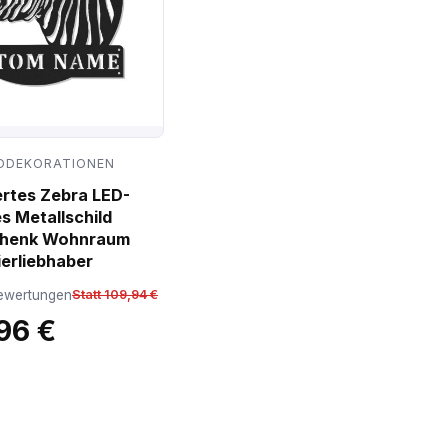
DDEKORATIONEN
ertes Zebra LED-
s Metallschild
chenk Wohnraum
ierliebhaber
ewertungen
Statt 109,94 €
96 €