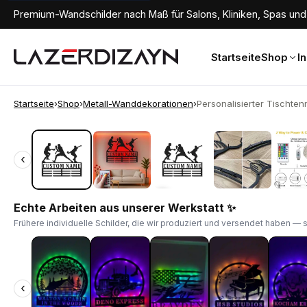
Premium-Wandschilder nach Maß für Salons, Kliniken, Spas und 
Startseite
Shop
I
Startseite
›
Shop
›
Metall-Wanddekorationen
›
Personalisierter Tischtenn
‹
‹
Echte Arbeiten aus unserer Werkstatt ✨
Frühere individuelle Schilder, die wir produziert und versendet haben — 
‹