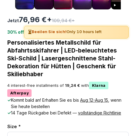
76,96 €+
109,94 €+
Jetzt
⏳
Beeilen Sie sich!
Only 10 hours left
30% off
Personalisiertes Metallschild für
Abfahrtsskifahrer | LED-beleuchtetes
Ski-Schild | Lasergeschnittene Stahl-
Dekoration für Hütten | Geschenk für
Skiliebhaber
4 interest-free installments of
19,24 €
with
Klarna
Afterpay
✓
Kommt bald an! Erhalten Sie es bis
Aug 12-Aug 15
, wenn
Sie heute bestellen
✓
14 Tage Rückgabe bei Defekt —
vollständige Richtlinie
Size *