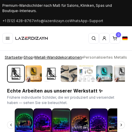
Premium-Wandschilder nach Maß für Salons, Kliniken, Spas und
Boutique-Interieurs.
+1 (512) 428-8767
info@lazerdizayn.co
WhatsApp-Support
0
Startseite
›
Shop
›
Metall-Wanddekorationen
›
Personalisiertes Metallschi
‹
›
Echte Arbeiten aus unserer Werkstatt ✨
Frühere individuelle Schilder, die wir produziert und versendet
haben — sehen Sie sie beleuchtet.
‹
›