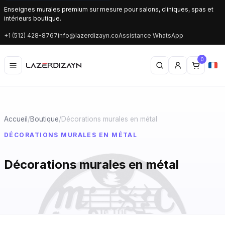
Enseignes murales premium sur mesure pour salons, cliniques, spas et
intérieurs boutique.
+1 (512) 428-8767
info@lazerdizayn.co
Assistance WhatsApp
0
Accueil
/
Boutique
/
Décorations murales en métal
DÉCORATIONS MURALES EN MÉTAL
Décorations murales en métal