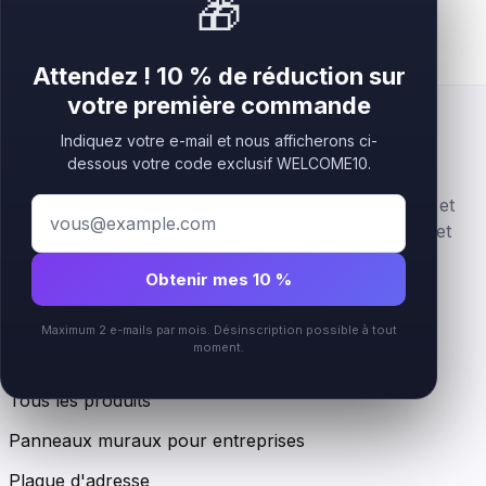
🎁
Attendez ! 10 % de réduction sur
votre première commande
Indiquez votre e-mail et nous afficherons ci-
dessous votre code exclusif WELCOME10.
Enseignes logo premium en acrylique, superposées et
personnalisées pour les marques beauté, bien-être et
accueil.
Obtenir mes 10 %
Instagram
Maximum 2 e-mails par mois. Désinscription possible à tout
moment.
Boutique
Tous les produits
Panneaux muraux pour entreprises
Plaque d'adresse