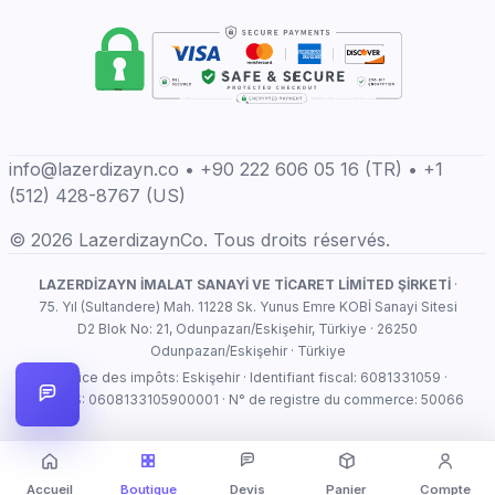
info@lazerdizayn.co • +90 222 606 05 16 (TR) • +1
(512) 428-8767 (US)
© 2026 LazerdizaynCo. Tous droits réservés.
LAZERDİZAYN İMALAT SANAYİ VE TİCARET LİMİTED ŞİRKETİ
·
75. Yıl (Sultandere) Mah. 11228 Sk. Yunus Emre KOBİ Sanayi Sitesi
D2 Blok No: 21, Odunpazarı/Eskişehir, Türkiye · 26250
Odunpazarı/Eskişehir · Türkiye
Service des impôts: Eskişehir · Identifiant fiscal: 6081331059 ·
MERSIS: 0608133105900001 · N° de registre du commerce: 50066
Accueil
Boutique
Devis
Panier
Compte