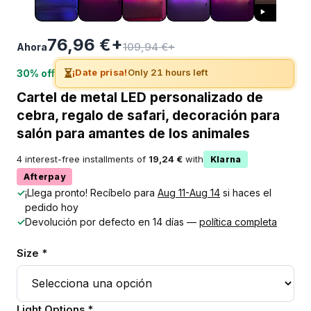
76,96 €+
109,94 €+
Ahora
⏳
¡Date prisa!
Only 21 hours left
30% off
Cartel de metal LED personalizado de
cebra, regalo de safari, decoración para
salón para amantes de los animales
4 interest-free installments of
19,24 €
with
Klarna
Afterpay
✓
¡Llega pronto! Recíbelo para
Aug 11-Aug 14
si haces el
pedido hoy
✓
Devolución por defecto en 14 días —
política completa
Size *
Light Options *