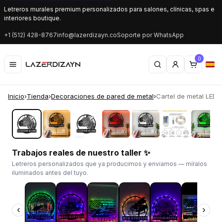
Letreros murales premium personalizados para salones, clínicas, spas e
interiores boutique.
+1 (512) 428-8767
info@lazerdizayn.co
Soporte por WhatsApp
0
Inicio
›
Tienda
›
Decoraciones de pared de metal
›
Cartel de metal LED 
‹
›
Trabajos reales de nuestro taller ✨
Letreros personalizados que ya producimos y enviamos — míralos
iluminados antes del tuyo.
‹
›