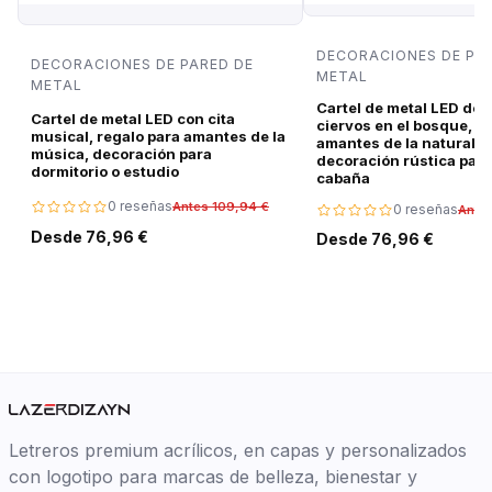
DECORACIONES DE PA
DECORACIONES DE PARED DE
METAL
METAL
Cartel de metal LED de 
Cartel de metal LED con cita
ciervos en el bosque, r
musical, regalo para amantes de la
amantes de la naturalez
música, decoración para
decoración rústica para
dormitorio o estudio
cabaña
0 reseñas
Antes 109,94 €
0 reseñas
Ante
Desde 76,96 €
Desde 76,96 €
Letreros premium acrílicos, en capas y personalizados
con logotipo para marcas de belleza, bienestar y