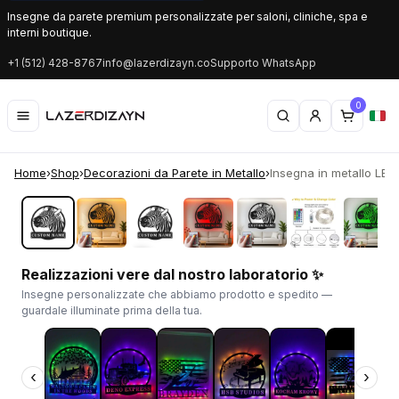
Insegne da parete premium personalizzate per saloni, cliniche, spa e
interni boutique.
+1 (512) 428-8767
info@lazerdizayn.co
Supporto WhatsApp
0
Home
›
Shop
›
Decorazioni da Parete in Metallo
›
Insegna in metallo LED 
‹
›
Realizzazioni vere dal nostro laboratorio ✨
Insegne personalizzate che abbiamo prodotto e spedito —
guardale illuminate prima della tua.
‹
›