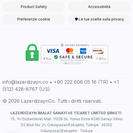
Product Safety
Accessibilità
Preferenze cookie
🛡 Le tue scelte sulla privacy
info@lazerdizayn.co • +90 222 606 05 16 (TR) • +1
(512) 428-8767 (US)
© 2026 LazerdizaynCo. Tutti i diritti riservati.
LAZERDİZAYN İMALAT SANAYİ VE TİCARET LİMİTED ŞİRKETİ
·
75. Yıl (Sultandere) Mah. 11228 Sk. Yunus Emre KOBİ Sanayi Sitesi
D2 Blok No: 21, Odunpazarı/Eskişehir, Türkiye · 26250
Odunpazarı/Eskişehir · Türkiye