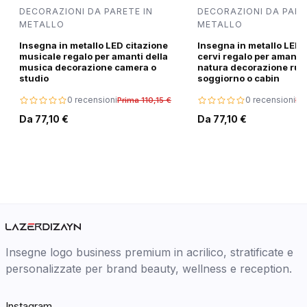
DECORAZIONI DA PARETE IN
DECORAZIONI DA PARE
METALLO
METALLO
Insegna in metallo LED citazione
Insegna in metallo LED 
musicale regalo per amanti della
cervi regalo per amanti 
musica decorazione camera o
natura decorazione rus
studio
soggiorno o cabin
0 recensioni
0 recensioni
Prima 110,15 €
Pri
Da 77,10 €
Da 77,10 €
Insegne logo business premium in acrilico, stratificate e
personalizzate per brand beauty, wellness e reception.
Instagram