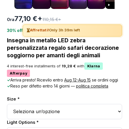
77,10 €+
110,15 €+
Ora
⏳
Affrettati!
Only 3h 39m left
30% off
Insegna in metallo LED zebra
personalizzata regalo safari decorazione
soggiorno per amanti degli animali
4 interest-free installments of
19,28 €
with
Klarna
Afterpay
✓
Arriva presto! Ricevilo entro
Aug 12-Aug 15
se ordini oggi
✓
Reso per difetto entro 14 giorni —
politica completa
Size *
Light Options *