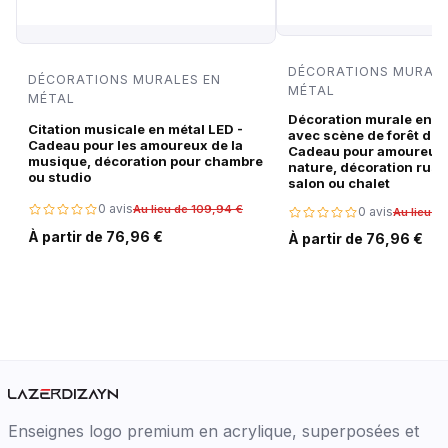
DÉCORATIONS MURALE
DÉCORATIONS MURALES EN
MÉTAL
MÉTAL
Décoration murale en m
Citation musicale en métal LED -
avec scène de forêt de c
Cadeau pour les amoureux de la
Cadeau pour amoureux 
musique, décoration pour chambre
nature, décoration rust
ou studio
salon ou chalet
0 avis
Au lieu de 109,94 €
0 avis
Au lieu d
À partir de 76,96 €
À partir de 76,96 €
Enseignes logo premium en acrylique, superposées et