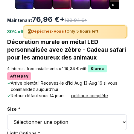
76,96 €+
109,94 €+
Maintenant
⏳
Dépêchez-vous !
Only 5 hours left
30% off
Décoration murale en métal LED
personnalisée avec zèbre - Cadeau safari
pour les amoureux des animaux
4 interest-free installments of
19,24 €
with
Klarna
Afterpay
✓
Arrive bientôt ! Recevez-le d’ici
Aug 13-Aug 16
si vous
commandez aujourd’hui
✓
Retour défaut sous 14 jours —
politique complète
Size *
Light Options *