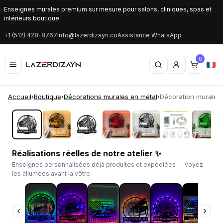
Enseignes murales premium sur mesure pour salons, cliniques, spas et
intérieurs boutique.
+1 (512) 428-8767
info@lazerdizayn.co
Assistance WhatsApp
0
Accueil
›
Boutique
›
Décorations murales en métal
›
Décoration murale e
‹
›
Réalisations réelles de notre atelier ✨
Enseignes personnalisées déjà produites et expédiées — voyez-
les allumées avant la vôtre.
‹
›