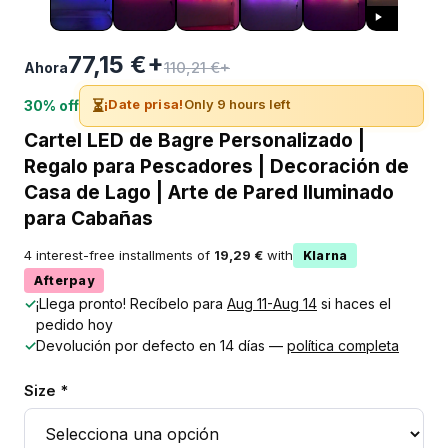
77,15 €+
110,21 €+
Ahora
⏳
¡Date prisa!
Only 9 hours left
30% off
Cartel LED de Bagre Personalizado |
Regalo para Pescadores | Decoración de
Casa de Lago | Arte de Pared Iluminado
para Cabañas
4 interest-free installments of
19,29 €
with
Klarna
Afterpay
✓
¡Llega pronto! Recíbelo para
Aug 11-Aug 14
si haces el
pedido hoy
✓
Devolución por defecto en 14 días —
política completa
Size *