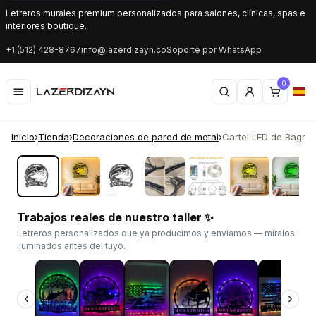
Letreros murales premium personalizados para salones, clínicas, spas e
interiores boutique.
+1 (512) 428-8767
info@lazerdizayn.co
Soporte por WhatsApp
0
Inicio
›
Tienda
›
Decoraciones de pared de metal
›
Cartel LED de Bagre 
‹
›
Trabajos reales de nuestro taller ✨
Letreros personalizados que ya producimos y enviamos — míralos
iluminados antes del tuyo.
‹
›