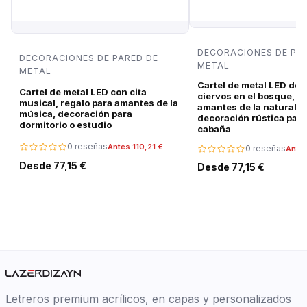
DECORACIONES DE PA
DECORACIONES DE PARED DE
METAL
METAL
Cartel de metal LED de 
Cartel de metal LED con cita
ciervos en el bosque, r
musical, regalo para amantes de la
amantes de la naturalez
música, decoración para
decoración rústica para
dormitorio o estudio
cabaña
0 reseñas
Antes 110,21 €
0 reseñas
Antes
Desde 77,15 €
Desde 77,15 €
Letreros premium acrílicos, en capas y personalizados