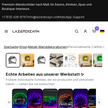
Premium-Wandschilder nach Maß für Salons, Kliniken, Spas und
Boutique-Interieurs.
+1 (512) 428-8767
info@lazerdizayn.co
WhatsApp-Support
0
Startseite
›
Shop
›
Metall-Wanddekorationen
›
Personalisierte Catfish LED
‹
›
Echte Arbeiten aus unserer Werkstatt ✨
Frühere individuelle Schilder, die wir produziert und versendet
haben — sehen Sie sie beleuchtet.
‹
›