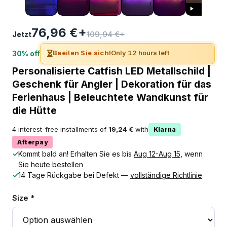
76,96 €+
109,94 €+
Jetzt
⏳
Beeilen Sie sich!
Only 12 hours left
30% off
Personalisierte Catfish LED Metallschild |
Geschenk für Angler | Dekoration für das
Ferienhaus | Beleuchtete Wandkunst für
die Hütte
4 interest-free installments of
19,24 €
with
Klarna
Afterpay
✓
Kommt bald an! Erhalten Sie es bis
Aug 12-Aug 15
, wenn
Sie heute bestellen
✓
14 Tage Rückgabe bei Defekt —
vollständige Richtlinie
Size *