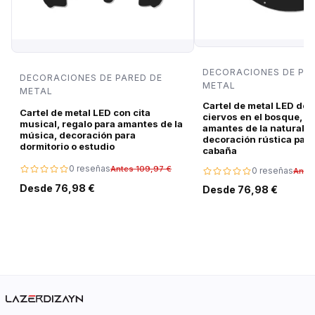
DECORACIONES DE PA
DECORACIONES DE PARED DE
METAL
METAL
Cartel de metal LED de 
Cartel de metal LED con cita
ciervos en el bosque, r
musical, regalo para amantes de la
amantes de la naturalez
música, decoración para
decoración rústica para
dormitorio o estudio
cabaña
0 reseñas
Antes 109,97 €
0 reseñas
Ante
Desde 76,98 €
Desde 76,98 €