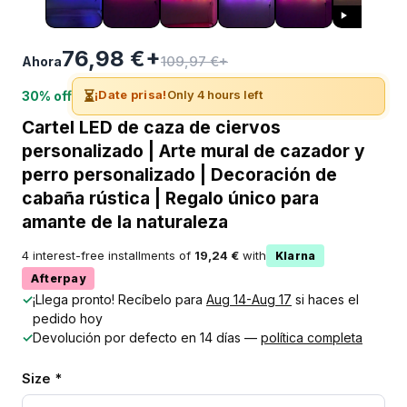
76,98 €+
109,97 €+
Ahora
⏳
¡Date prisa!
Only 4 hours left
30% off
Cartel LED de caza de ciervos
personalizado | Arte mural de cazador y
perro personalizado | Decoración de
cabaña rústica | Regalo único para
amante de la naturaleza
4 interest-free installments of
19,24 €
with
Klarna
Afterpay
✓
¡Llega pronto! Recíbelo para
Aug 14-Aug 17
si haces el
pedido hoy
✓
Devolución por defecto en 14 días —
política completa
Size *