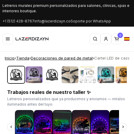
Letreros murales premium personalizados para salones, clínicas, spas e
interiores boutique.
+1 (512) 428-8767
info@lazerdizayn.co
Soporte por WhatsApp
0
Inicio
›
Tienda
›
Decoraciones de pared de metal
›
Cartel LED de caza de
‹
›
Trabajos reales de nuestro taller ✨
Letreros personalizados que ya producimos y enviamos — míralos
iluminados antes del tuyo.
‹
›