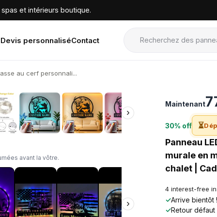
spas et intérieurs boutique.
Devis personnalisé
Contact
sse au cerf personnali...
›
7
Maintenant
›
⏳
30% off
Dép
Panneau LED
murale en m
mées avant la vôtre.
chalet | Ca
4 interest-free i
✓
Arrive bientôt
›
✓
Retour défaut