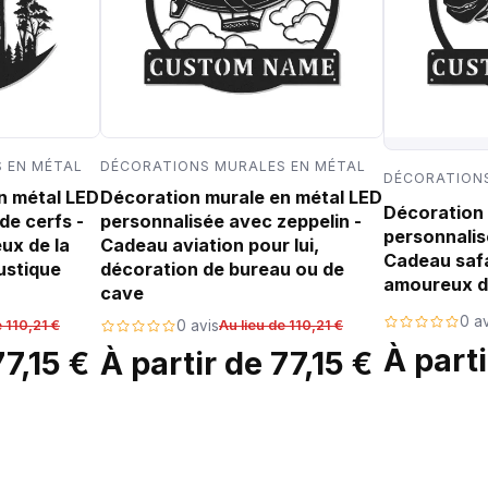
 EN MÉTAL
DÉCORATIONS MURALES EN MÉTAL
DÉCORATIONS
n métal LED
Décoration murale en métal LED
Décoration 
de cerfs -
personnalisée avec zeppelin -
personnalis
ux de la
Cadeau aviation pour lui,
Cadeau safa
ustique
décoration de bureau ou de
amoureux d
cave
0 av
e 110,21 €
0 avis
Au lieu de 110,21 €
À parti
77,15 €
À partir de 77,15 €