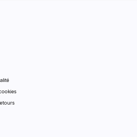
n
alité
 cookies
etours