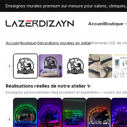
Enseignes murales premium sur mesure pour salons, cliniques, 
Accueil
Boutique
Accueil
›
Boutique
›
Décorations murales en métal
›
Panneau LED de cha
‹
‹
Réalisations réelles de notre atelier ✨
Enseignes personnalisées déjà produites et expédiées — voyez-les allu
‹