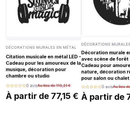
DÉCORATIONS MURALES
DÉCORATIONS MURALES EN MÉTAL
Décoration murale e
Citation musicale en métal LED -
avec scène de forêt 
Cadeau pour les amoureux de la
Cadeau pour amoure
musique, décoration pour
nature, décoration r
chambre ou studio
pour salon ou chalet
0 avis
Au lieu de 110,21 €
0 avis
Au lieu d
À partir de 77,15 €
À partir de 