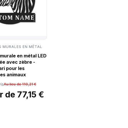
 MURALES EN MÉTAL
murale en métal LED
ée avec zèbre -
ri pour les
es animaux
is
Au lieu de 110,21 €
r de 77,15 €