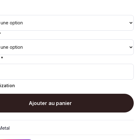
*
 *
ization
Ajouter au panier
etal