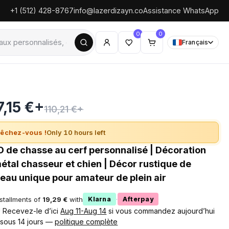
+1 (512) 428-8767
info@lazerdizayn.co
Assistance WhatsApp
0
0
Français
7,15 €+
110,21 €+
êchez-vous !
Only 10 hours left
 de chasse au cerf personnalisé | Décoration
étal chasseur et chien | Décor rustique de
deau unique pour amateur de plein air
nstallments of
19,29 €
with
·
Klarna
Afterpay
 ! Recevez-le d’ici
Aug 11-Aug 14
si vous commandez aujourd’hui
 sous 14 jours —
politique complète