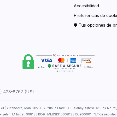
Accesibilidad
Preferencias de cook
🛡 Tus opciones de pr
12) 428-8767 (US)
 Yıl (Sultandere) Mah. 11228 Sk. Yunus Emre KOBİ Sanayi Sitesi D2 Blok No: 21
Eskişehir · ID fiscal: 6081331059 · MERSIS: 0608133105900001 · N.º de registro