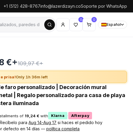
+1 (512) 428-8767
info@lazerdizayn.co
Soporte por WhatsApp
0
0
Español
8 €+
109,97 €+
e prisa!
Only 1h 36m left
de faro personalizado | Decoración mural
metal | Regalo personalizado para casa de playa
stera iluminada
nstallments of
19,24 €
with
·
Klarna
Afterpay
! Recíbelo para
Aug 14-Aug 17
si haces el pedido hoy
r defecto en 14 días —
política completa