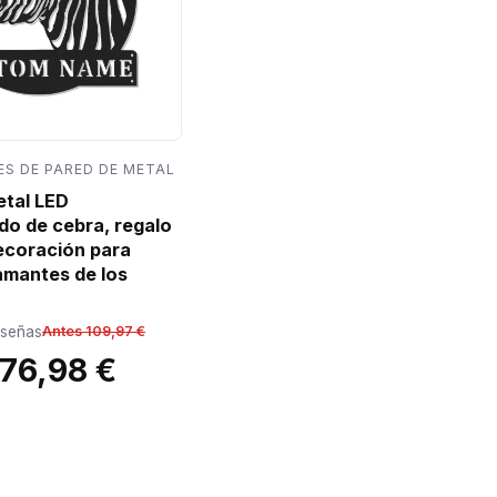
S DE PARED DE METAL
etal LED
do de cebra, regalo
decoración para
amantes de los
eseñas
Antes 109,97 €
76,98 €