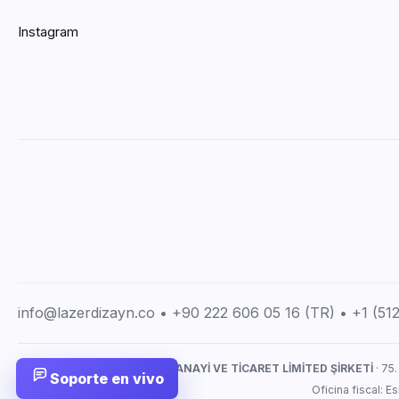
Instagram
info@lazerdizayn.co • +90 222 606 05 16 (TR) • +1 (5
LAZERDİZAYN İMALAT SANAYİ VE TİCARET LİMİTED ŞİRKETİ
· 75.
Soporte en vivo
Oficina fiscal: 