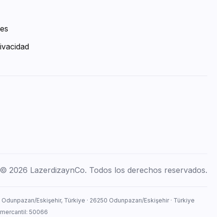
ies
ivacidad
© 2026 LazerdizaynCo. Todos los derechos reservados.
, Odunpazarı/Eskişehir, Türkiye · 26250 Odunpazarı/Eskişehir · Türkiye
 mercantil: 50066