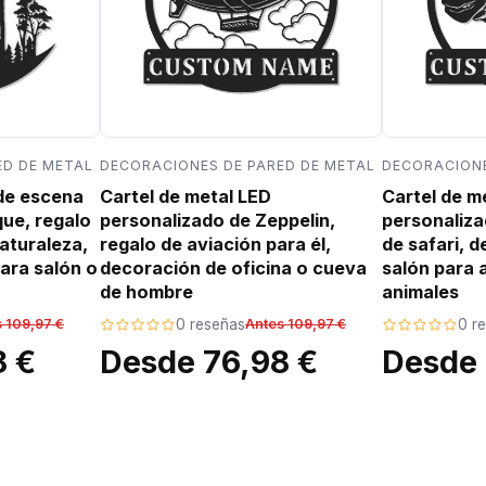
ED DE METAL
DECORACIONES DE PARED DE METAL
DECORACIONE
 de escena
Cartel de metal LED
Cartel de m
que, regalo
personalizado de Zeppelin,
personaliza
aturaleza,
regalo de aviación para él,
de safari, 
ara salón o
decoración de oficina o cueva
salón para 
de hombre
animales
 109,97 €
0 reseñas
Antes 109,97 €
0 r
8 €
Desde 76,98 €
Desde 