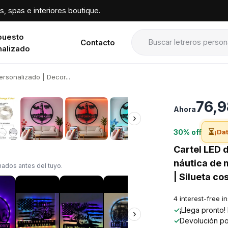
, spas e interiores boutique.
puesto
Contacto
nalizado
ersonalizado | Decor...
›
76,9
Ahora
›
⏳
30% off
¡Dat
Cartel LED 
náutica de 
ados antes del tuyo.
| Silueta co
4 interest-free i
✓
¡Llega pronto
›
✓
Devolución po