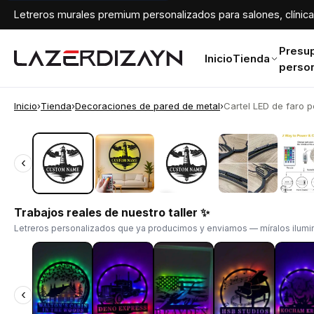
Letreros murales premium personalizados para salones, clínicas
Presu
Inicio
Tienda
perso
Inicio
›
Tienda
›
Decoraciones de pared de metal
›
Cartel LED de faro p
‹
‹
Trabajos reales de nuestro taller ✨
Letreros personalizados que ya producimos y enviamos — míralos ilumin
‹