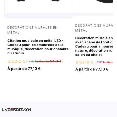
DÉCORATIONS MURALE
DÉCORATIONS MURALES EN
MÉTAL
MÉTAL
Décoration murale en m
Citation musicale en métal LED -
avec scène de forêt de c
Cadeau pour les amoureux de la
Cadeau pour amoureux 
musique, décoration pour chambre
nature, décoration rust
ou studio
salon ou chalet
0 avis
Au lieu de 110,15 €
0 avis
Au lieu de
À partir de 77,10 €
À partir de 77,10 €