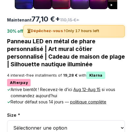
77,10 €+
110,15 €+
Maintenant
⏳
Dépêchez-vous !
Only 17 hours left
30% off
Panneau LED en métal de phare
personnalisé | Art mural côtier
personnalisé | Cadeau de maison de plage
| Silhouette nautique illuminée
4 interest-free installments of
19,28 €
with
Klarna
Afterpay
✓
Arrive bientôt ! Recevez-le d’ici
Aug 12-Aug 15
si vous
commandez aujourd’hui
✓
Retour défaut sous 14 jours —
politique complète
Size *