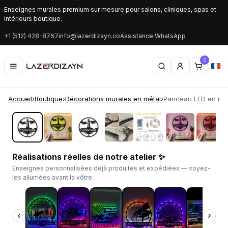
Enseignes murales premium sur mesure pour salons, cliniques, spas et
intérieurs boutique.
+1 (512) 428-8767
info@lazerdizayn.co
Assistance WhatsApp
0
Accueil
›
Boutique
›
Décorations murales en métal
›
Panneau LED en méta
‹
›
Réalisations réelles de notre atelier ✨
Enseignes personnalisées déjà produites et expédiées — voyez-
les allumées avant la vôtre.
‹
›