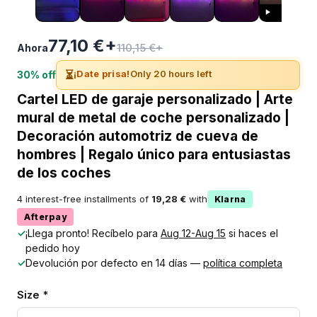
77,10 €+
110,15 €+
Ahora
⏳
¡Date prisa!
Only 20 hours left
30% off
Cartel LED de garaje personalizado | Arte
mural de metal de coche personalizado |
Decoración automotriz de cueva de
hombres | Regalo único para entusiastas
de los coches
4 interest-free installments of
19,28 €
with
Klarna
Afterpay
✓
¡Llega pronto! Recíbelo para
Aug 12-Aug 15
si haces el
pedido hoy
✓
Devolución por defecto en 14 días —
política completa
Size *