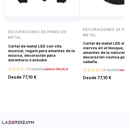
DECORACIONES DE PA
DECORACIONES DE PARED DE
METAL
METAL
Cartel de metal LED de 
Cartel de metal LED con cita
ciervos en el bosque, r
musical, regalo para amantes de la
amantes de la naturalez
música, decoración para
decoración rústica para
dormitorio o estudio
cabaña
0 reseñas
Antes 110,15 €
0 reseñas
Antes
Desde 77,10 €
Desde 77,10 €