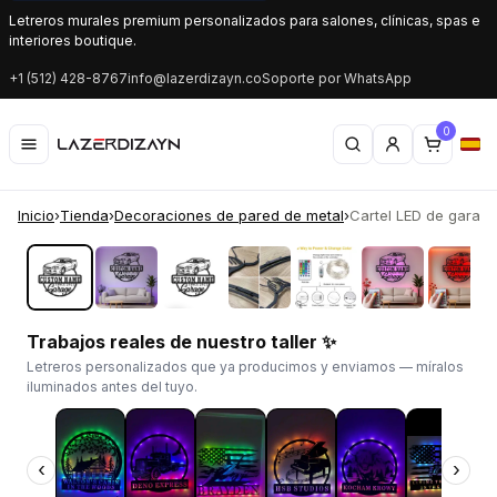
Letreros murales premium personalizados para salones, clínicas, spas e
interiores boutique.
+1 (512) 428-8767
info@lazerdizayn.co
Soporte por WhatsApp
0
Inicio
›
Tienda
›
Decoraciones de pared de metal
›
Cartel LED de garaje 
‹
›
Trabajos reales de nuestro taller ✨
Letreros personalizados que ya producimos y enviamos — míralos
iluminados antes del tuyo.
‹
›