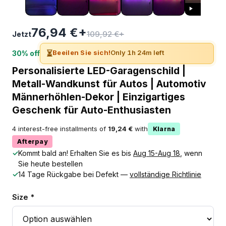
76,94 €+
109,92 €+
Jetzt
⏳
Beeilen Sie sich!
Only 1h 24m left
30% off
Personalisierte LED-Garagenschild |
Metall-Wandkunst für Autos | Automotiv
Männerhöhlen-Dekor | Einzigartiges
Geschenk für Auto-Enthusiasten
4 interest-free installments of
19,24 €
with
Klarna
Afterpay
✓
Kommt bald an! Erhalten Sie es bis
Aug 15-Aug 18
, wenn
Sie heute bestellen
✓
14 Tage Rückgabe bei Defekt —
vollständige Richtlinie
Size *