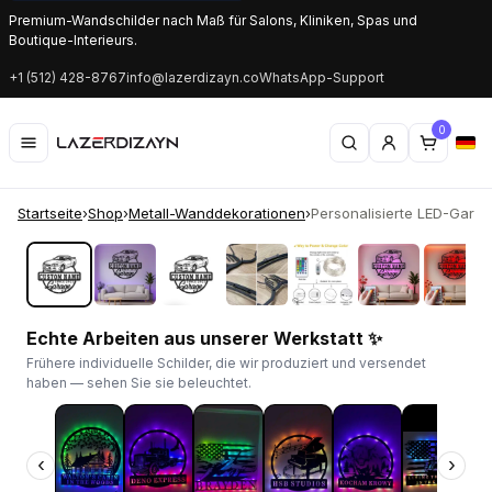
Premium-Wandschilder nach Maß für Salons, Kliniken, Spas und
Boutique-Interieurs.
+1 (512) 428-8767
info@lazerdizayn.co
WhatsApp-Support
0
Startseite
›
Shop
›
Metall-Wanddekorationen
›
Personalisierte LED-Garage
‹
›
Echte Arbeiten aus unserer Werkstatt ✨
Frühere individuelle Schilder, die wir produziert und versendet
haben — sehen Sie sie beleuchtet.
‹
›