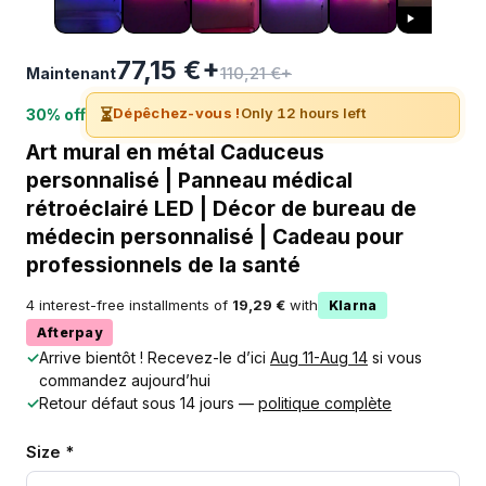
77,15 €+
110,21 €+
Maintenant
⏳
Dépêchez-vous !
Only 12 hours left
30% off
Art mural en métal Caduceus
personnalisé | Panneau médical
rétroéclairé LED | Décor de bureau de
médecin personnalisé | Cadeau pour
professionnels de la santé
4 interest-free installments of
19,29 €
with
Klarna
Afterpay
✓
Arrive bientôt ! Recevez-le d’ici
Aug 11-Aug 14
si vous
commandez aujourd’hui
✓
Retour défaut sous 14 jours —
politique complète
Size *