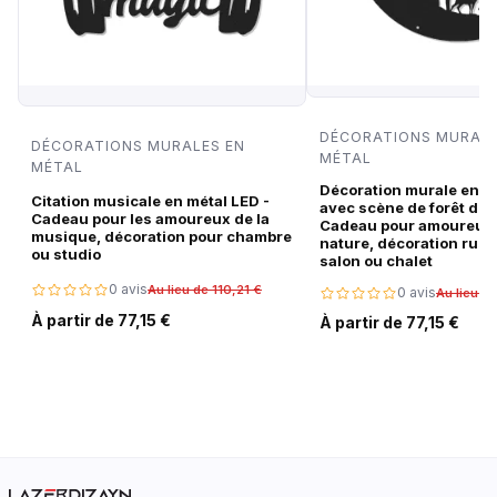
DÉCORATIONS MURALE
DÉCORATIONS MURALES EN
MÉTAL
MÉTAL
Décoration murale en m
Citation musicale en métal LED -
avec scène de forêt de c
Cadeau pour les amoureux de la
Cadeau pour amoureux 
musique, décoration pour chambre
nature, décoration rust
ou studio
salon ou chalet
0 avis
Au lieu de 110,21 €
0 avis
Au lieu de
À partir de 77,15 €
À partir de 77,15 €