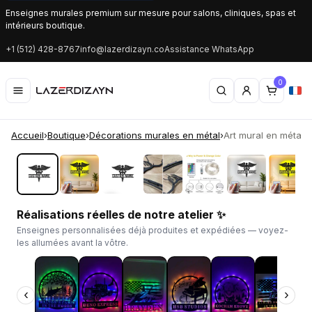
Enseignes murales premium sur mesure pour salons, cliniques, spas et
intérieurs boutique.
+1 (512) 428-8767
info@lazerdizayn.co
Assistance WhatsApp
0
Accueil
›
Boutique
›
Décorations murales en métal
›
Art mural en métal 
‹
›
Réalisations réelles de notre atelier ✨
Enseignes personnalisées déjà produites et expédiées — voyez-
les allumées avant la vôtre.
‹
›