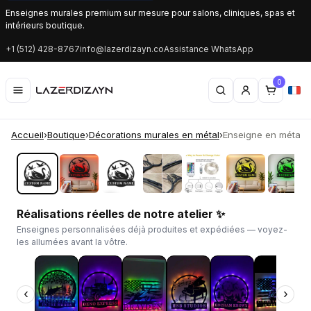
Enseignes murales premium sur mesure pour salons, cliniques, spas et
intérieurs boutique.
+1 (512) 428-8767
info@lazerdizayn.co
Assistance WhatsApp
0
Accueil
›
Boutique
›
Décorations murales en métal
›
Enseigne en métal c
‹
›
Réalisations réelles de notre atelier ✨
Enseignes personnalisées déjà produites et expédiées — voyez-
les allumées avant la vôtre.
‹
›