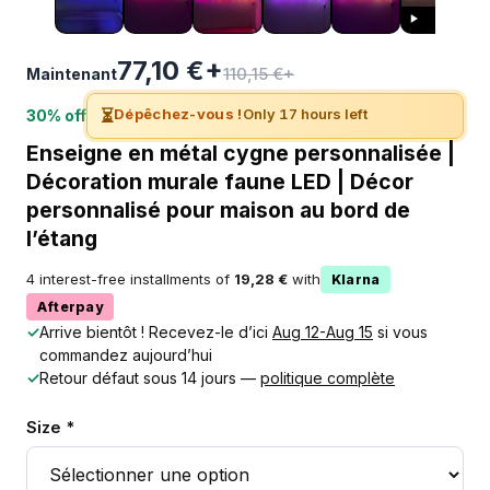
77,10 €+
110,15 €+
Maintenant
⏳
Dépêchez-vous !
Only 17 hours left
30% off
Enseigne en métal cygne personnalisée |
Décoration murale faune LED | Décor
personnalisé pour maison au bord de
l’étang
4 interest-free installments of
19,28 €
with
Klarna
Afterpay
✓
Arrive bientôt ! Recevez-le d’ici
Aug 12-Aug 15
si vous
commandez aujourd’hui
✓
Retour défaut sous 14 jours —
politique complète
Size *