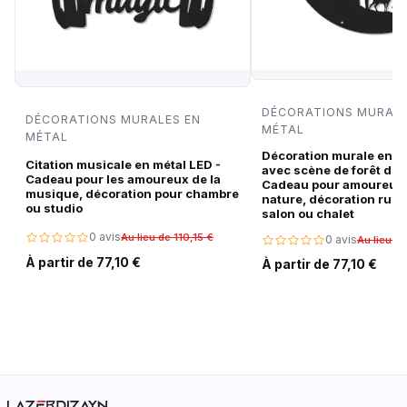
DÉCORATIONS MURALE
DÉCORATIONS MURALES EN
MÉTAL
MÉTAL
Décoration murale en m
Citation musicale en métal LED -
avec scène de forêt de c
Cadeau pour les amoureux de la
Cadeau pour amoureux 
musique, décoration pour chambre
nature, décoration rust
ou studio
salon ou chalet
0 avis
Au lieu de 110,15 €
0 avis
Au lieu de
À partir de 77,10 €
À partir de 77,10 €