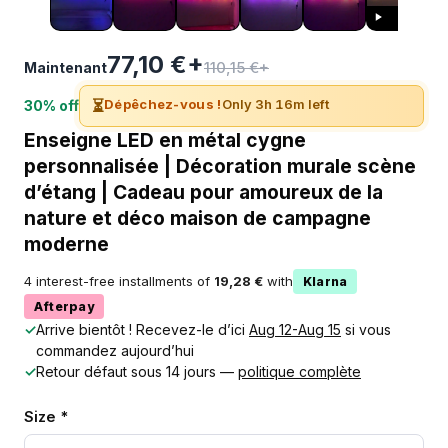
77,10 €+
110,15 €+
Maintenant
⏳
Dépêchez-vous !
Only 3h 16m left
30% off
Enseigne LED en métal cygne
personnalisée | Décoration murale scène
d’étang | Cadeau pour amoureux de la
nature et déco maison de campagne
moderne
4 interest-free installments of
19,28 €
with
Klarna
Afterpay
✓
Arrive bientôt ! Recevez-le d’ici
Aug 12-Aug 15
si vous
commandez aujourd’hui
✓
Retour défaut sous 14 jours —
politique complète
Size *