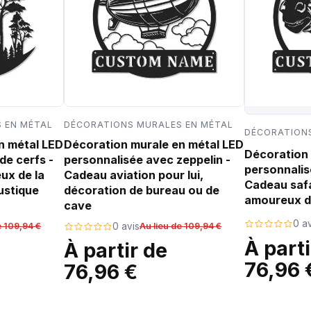
 EN MÉTAL
DÉCORATIONS MURALES EN MÉTAL
DÉCORATIONS
n métal LED
Décoration murale en métal LED
Décoration 
de cerfs -
personnalisée avec zeppelin -
personnalis
ux de la
Cadeau aviation pour lui,
Cadeau safa
ustique
décoration de bureau ou de
amoureux d
cave
0 av
e 109,94 €
0 avis
Au lieu de 109,94 €
À parti
À partir de
76,96 
76,96 €