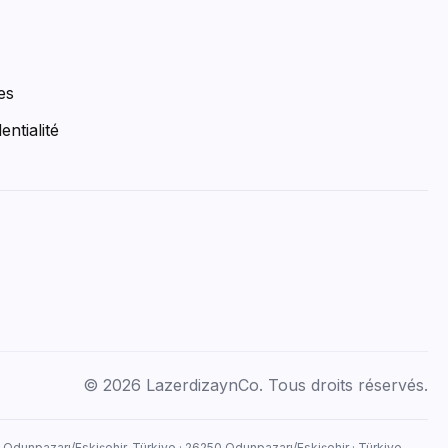
es
entialité
© 2026 LazerdizaynCo. Tous droits réservés.
, Odunpazarı/Eskişehir, Türkiye · 26250 Odunpazarı/Eskişehir · Türkiye