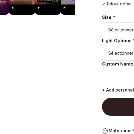
✓
Retour défaut
Size *
Light Options 
Custom Name
+ Add personal
Matériaux:
M