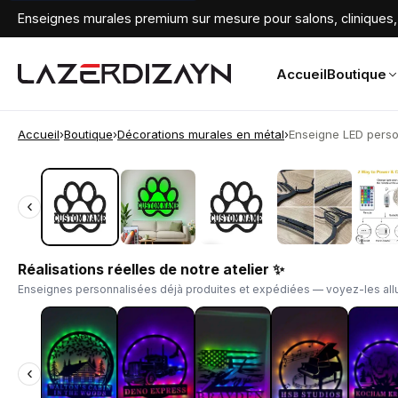
Enseignes murales premium sur mesure pour salons, cliniques, 
Accueil
Boutique
Accueil
›
Boutique
›
Décorations murales en métal
›
Enseigne LED person
‹
‹
Réalisations réelles de notre atelier ✨
Enseignes personnalisées déjà produites et expédiées — voyez-les allu
‹