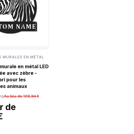
 MURALES EN MÉTAL
murale en métal LED
ée avec zèbre -
ri pour les
es animaux
is
Au lieu de 109,94 €
r de
€