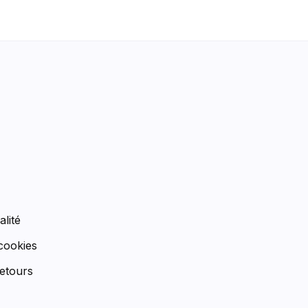
n
alité
 cookies
etours