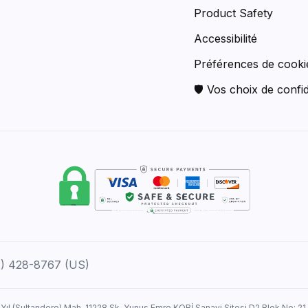
Product Safety
Accessibilité
Préférences de cooki
🛡 Vos choix de confid
12) 428-8767 (US)
 Yıl (Sultandere) Mah. 11228 Sk. Yunus Emre KOBİ Sanayi Sitesi D2 Blok No: 21