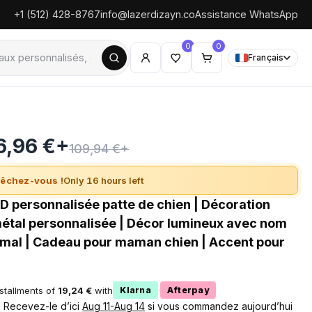
+1 (512) 428-8767
info@lazerdizayn.co
Assistance WhatsApp
0
0
Français
6,96 €+
109,94 €+
êchez-vous !
Only 16 hours left
D personnalisée patte de chien | Décoration
étal personnalisée | Décor lumineux avec nom
imal | Cadeau pour maman chien | Accent pour
nstallments of
19,24 €
with
·
Klarna
Afterpay
 ! Recevez-le d’ici
Aug 11-Aug 14
si vous commandez aujourd’hui