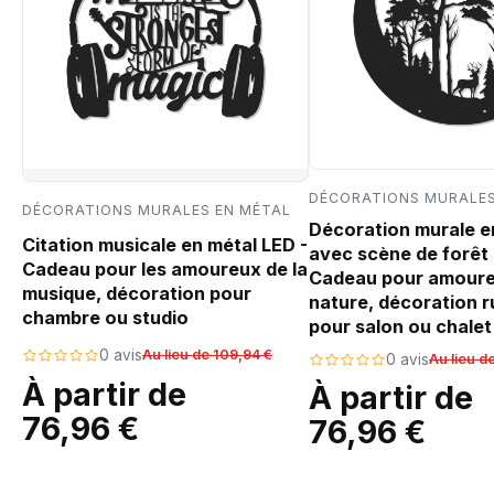
DÉCORATIONS MURALES
DÉCORATIONS MURALES EN MÉTAL
Décoration murale e
Citation musicale en métal LED -
avec scène de forêt 
Cadeau pour les amoureux de la
Cadeau pour amoure
musique, décoration pour
nature, décoration r
chambre ou studio
pour salon ou chalet
0 avis
Au lieu de 109,94 €
0 avis
Au lieu d
À partir de
À partir de
76,96 €
76,96 €