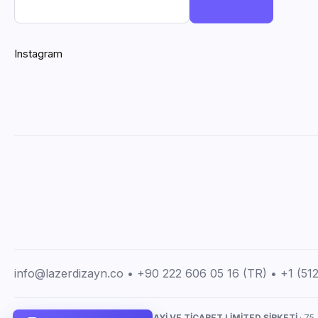
Instagram
info@lazerdizayn.co • +90 222 606 05 16 (TR) • +1 (5
LAZERDİZAYN İMALAT SANAYİ VE TİCARET LİMİTED ŞİRKETİ
· 75.