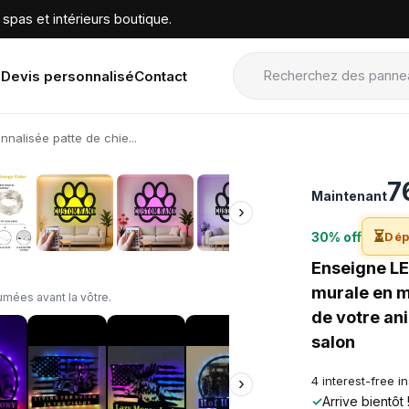
spas et intérieurs boutique.
Devis personnalisé
Contact
nalisée patte de chie...
›
7
Maintenant
›
⏳
30% off
Dép
Enseigne LE
murale en m
mées avant la vôtre.
de votre an
salon
4 interest-free i
›
✓
Arrive bientôt