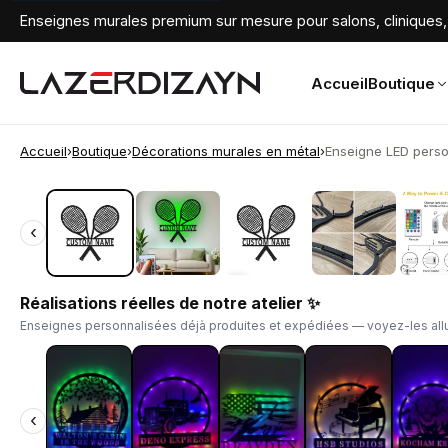
Enseignes murales premium sur mesure pour salons, cliniques, 
Accueil
Boutique
Accueil
›
Boutique
›
Décorations murales en métal
›
Enseigne LED person
‹
‹
Réalisations réelles de notre atelier ✨
Enseignes personnalisées déjà produites et expédiées — voyez-les allu
‹