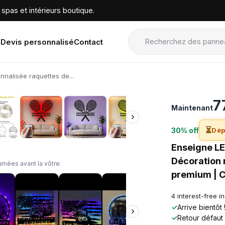
spas et intérieurs boutique.
Devis personnalisé
Contact
nalisée raquettes de...
›
7
Maintenant
›
⏳
30% off
Dép
Enseigne LE
Décoration 
mées avant la vôtre.
premium | C
4 interest-free i
✓
Arrive bientôt
›
✓
Retour défaut