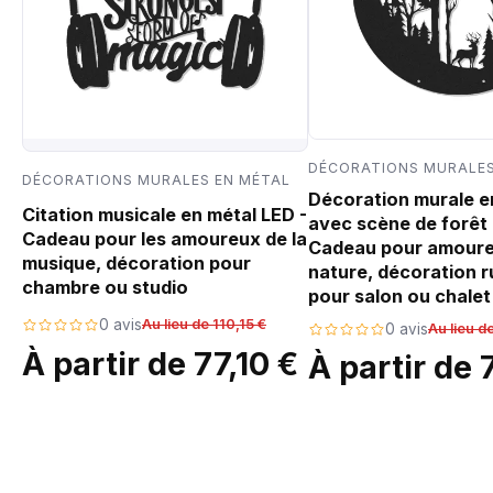
DÉCORATIONS MURALES
DÉCORATIONS MURALES EN MÉTAL
Décoration murale e
Citation musicale en métal LED -
avec scène de forêt 
Cadeau pour les amoureux de la
Cadeau pour amoure
musique, décoration pour
nature, décoration r
chambre ou studio
pour salon ou chalet
0 avis
Au lieu de 110,15 €
0 avis
Au lieu d
À partir de 77,10 €
À partir de 