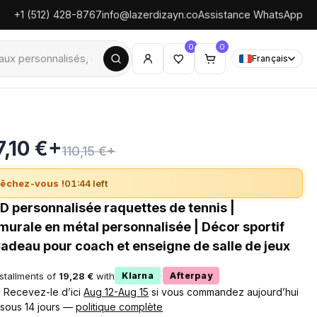
+1 (512) 428-8767
info@lazerdizayn.co
Assistance WhatsApp
0
0
Français
7,10 €+
110,15 €+
êchez-vous !
01:43 left
D personnalisée raquettes de tennis |
murale en métal personnalisée | Décor sportif
adeau pour coach et enseigne de salle de jeux
nstallments of
19,28 €
with
·
Klarna
Afterpay
 ! Recevez-le d’ici
Aug 12-Aug 15
si vous commandez aujourd’hui
 sous 14 jours —
politique complète