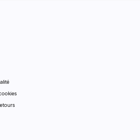
n
alité
 cookies
etours