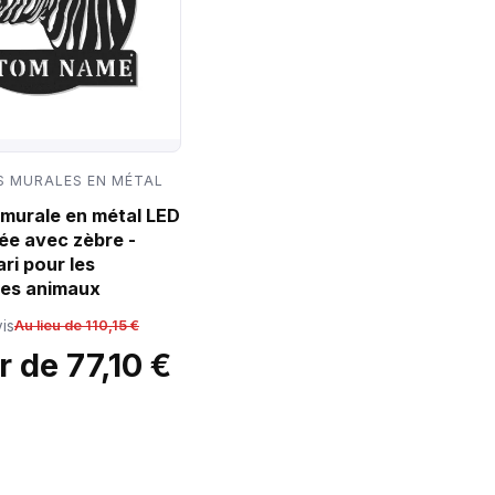
 MURALES EN MÉTAL
murale en métal LED
ée avec zèbre -
ri pour les
es animaux
is
Au lieu de 110,15 €
r de 77,10 €