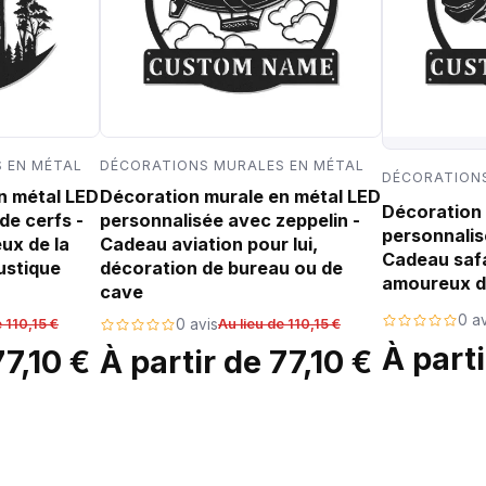
 EN MÉTAL
DÉCORATIONS MURALES EN MÉTAL
DÉCORATIONS
n métal LED
Décoration murale en métal LED
Décoration 
de cerfs -
personnalisée avec zeppelin -
personnalis
ux de la
Cadeau aviation pour lui,
Cadeau safa
ustique
décoration de bureau ou de
amoureux d
cave
0 av
e 110,15 €
0 avis
Au lieu de 110,15 €
À parti
77,10 €
À partir de 77,10 €