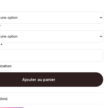
*
 *
ization
Ajouter au panier
etal