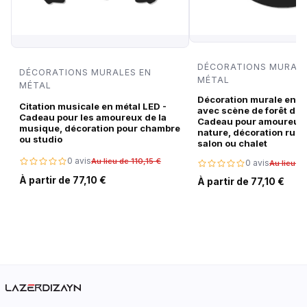
DÉCORATIONS MURALE
DÉCORATIONS MURALES EN
MÉTAL
MÉTAL
Décoration murale en m
Citation musicale en métal LED -
avec scène de forêt de c
Cadeau pour les amoureux de la
Cadeau pour amoureux 
musique, décoration pour chambre
nature, décoration rust
ou studio
salon ou chalet
0 avis
Au lieu de 110,15 €
0 avis
Au lieu de
À partir de 77,10 €
À partir de 77,10 €