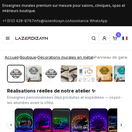
Enseignes murales premium sur mesure pour salons, cliniques, spas et
intérieurs boutique.
+1 (512) 428-8767
info@lazerdizayn.co
Assistance WhatsApp
0
Accueil
›
Boutique
›
Décorations murales en métal
›
Panneau de garage L
‹
›
Réalisations réelles de notre atelier ✨
Enseignes personnalisées déjà produites et expédiées — voyez-
les allumées avant la vôtre.
‹
›