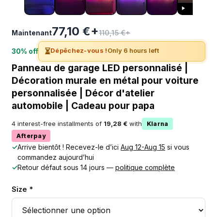
77,10 €+
110,15 €+
Maintenant
⏳
Dépêchez-vous !
Only 6 hours left
30% off
Panneau de garage LED personnalisé |
Décoration murale en métal pour voiture
personnalisée | Décor d'atelier
automobile | Cadeau pour papa
4 interest-free installments of
19,28 €
with
Klarna
Afterpay
✓
Arrive bientôt ! Recevez-le d’ici
Aug 12-Aug 15
si vous
commandez aujourd’hui
✓
Retour défaut sous 14 jours —
politique complète
Size *