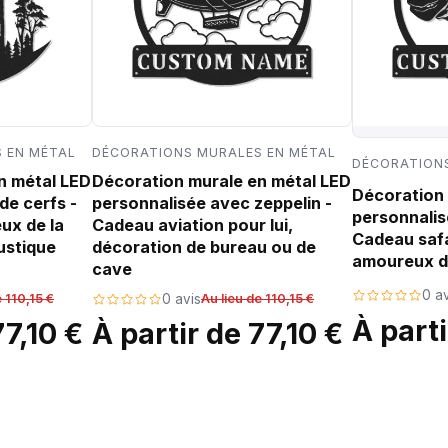
 EN MÉTAL
DÉCORATIONS MURALES EN MÉTAL
DÉCORATIONS
n métal LED
Décoration murale en métal LED
Décoration 
de cerfs -
personnalisée avec zeppelin -
personnalis
ux de la
Cadeau aviation pour lui,
Cadeau safa
ustique
décoration de bureau ou de
amoureux d
cave
0 av
e 110,15 €
0 avis
Au lieu de 110,15 €
À parti
77,10 €
À partir de 77,10 €