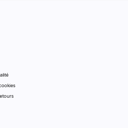
n
alité
 cookies
etours