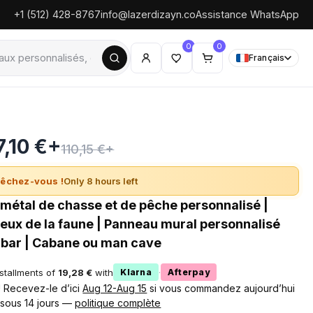
+1 (512) 428-8767
info@lazerdizayn.co
Assistance WhatsApp
0
0
Français
7,10 €+
110,15 €+
êchez-vous !
Only 8 hours left
métal de chasse et de pêche personnalisé |
eux de la faune | Panneau mural personnalisé
t bar | Cabane ou man cave
nstallments of
19,28 €
with
·
Klarna
Afterpay
 ! Recevez-le d’ici
Aug 12-Aug 15
si vous commandez aujourd’hui
 sous 14 jours —
politique complète