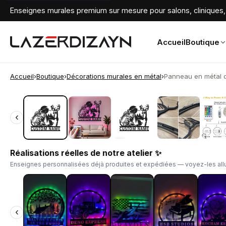
Enseignes murales premium sur mesure pour salons, cliniques, 
Accueil
Boutique
Accueil
›
Boutique
›
Décorations murales en métal
›
Panneau en métal d
‹
‹
Réalisations réelles de notre atelier ✨
Enseignes personnalisées déjà produites et expédiées — voyez-les allu
‹