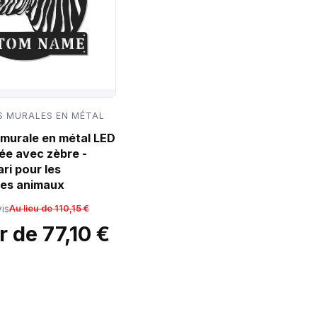
 MURALES EN MÉTAL
murale en métal LED
ée avec zèbre -
ri pour les
es animaux
is
Au lieu de 110,15 €
r de 77,10 €