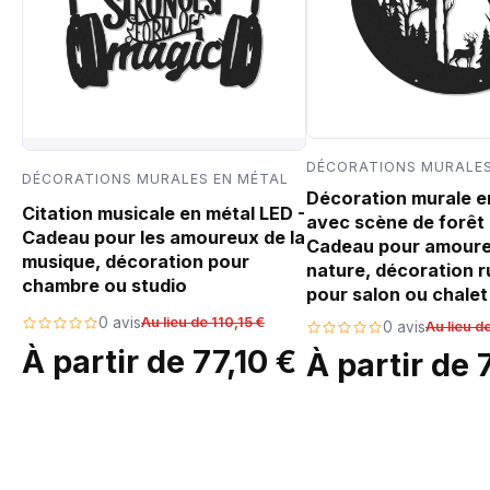
DÉCORATIONS MURALES
DÉCORATIONS MURALES EN MÉTAL
Décoration murale e
Citation musicale en métal LED -
avec scène de forêt 
Cadeau pour les amoureux de la
Cadeau pour amoure
musique, décoration pour
nature, décoration r
chambre ou studio
pour salon ou chalet
0 avis
Au lieu de 110,15 €
0 avis
Au lieu d
À partir de 77,10 €
À partir de 