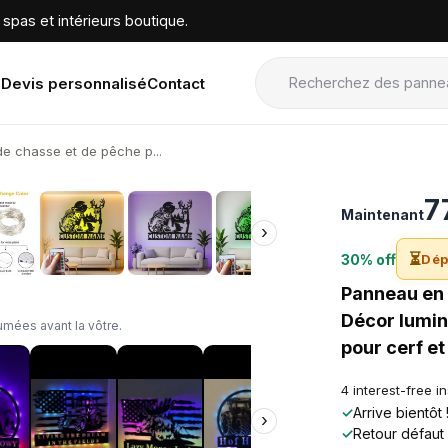
spas et intérieurs boutique.
Devis personnalisé
Contact
e chasse et de pêche p...
›
7
Maintenant
›
⏳
30% off
Dép
Panneau en 
Décor lumin
mées avant la vôtre.
pour cerf e
4 interest-free i
✓
Arrive bientôt
›
✓
Retour défaut