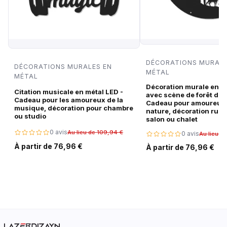
DÉCORATIONS MURALE
DÉCORATIONS MURALES EN
MÉTAL
MÉTAL
Décoration murale en m
Citation musicale en métal LED -
avec scène de forêt de c
Cadeau pour les amoureux de la
Cadeau pour amoureux 
musique, décoration pour chambre
nature, décoration rust
ou studio
salon ou chalet
0 avis
Au lieu de 109,94 €
0 avis
Au lieu d
À partir de 76,96 €
À partir de 76,96 €