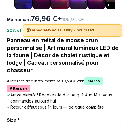
76,96 €+
109,94 €+
Maintenant
⏳
Dépêchez-vous !
Only 7 hours left
30% off
Panneau en métal de moose brun
personnalisé | Art mural lumineux LED de
la faune | Décor de chalet rustique et
lodge | Cadeau personnalisé pour
chasseur
4 interest-free installments of
19,24 €
with
Klarna
Afterpay
✓
Arrive bientôt ! Recevez-le d’ici
Aug 11-Aug 14
si vous
commandez aujourd’hui
✓
Retour défaut sous 14 jours —
politique complète
Size *