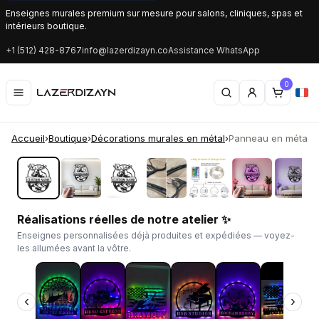
Enseignes murales premium sur mesure pour salons, cliniques, spas et
intérieurs boutique.
+1 (512) 428-8767
info@lazerdizayn.co
Assistance WhatsApp
0
Accueil
›
Boutique
›
Décorations murales en métal
›
Panneau en métal d
‹
›
Réalisations réelles de notre atelier ✨
Enseignes personnalisées déjà produites et expédiées — voyez-
les allumées avant la vôtre.
‹
›