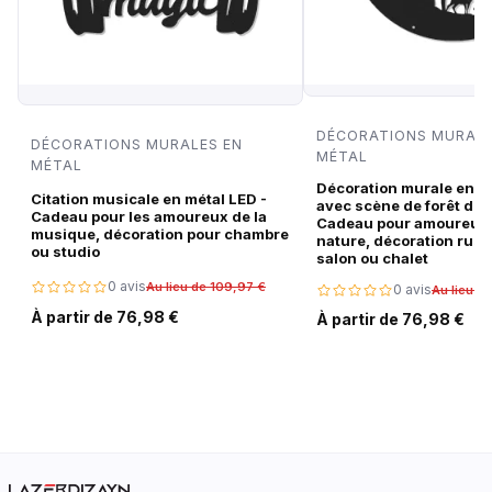
DÉCORATIONS MURALE
DÉCORATIONS MURALES EN
MÉTAL
MÉTAL
Décoration murale en m
Citation musicale en métal LED -
avec scène de forêt de c
Cadeau pour les amoureux de la
Cadeau pour amoureux 
musique, décoration pour chambre
nature, décoration rust
ou studio
salon ou chalet
0 avis
Au lieu de 109,97 €
0 avis
Au lieu d
À partir de 76,98 €
À partir de 76,98 €