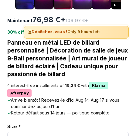
76,98 €+
109,97 €+
Maintenant
⏳
Dépêchez-vous !
Only 9 hours left
30% off
Panneau en métal LED de billard
personnalisé | Décoration de salle de jeux
9-Ball personnalisée | Art mural de joueur
de billard éclairé | Cadeau unique pour
passionné de billard
4 interest-free installments of
19,24 €
with
Klarna
Afterpay
✓
Arrive bientôt ! Recevez-le d’ici
Aug 14-Aug 17
si vous
commandez aujourd’hui
✓
Retour défaut sous 14 jours —
politique complète
Size *