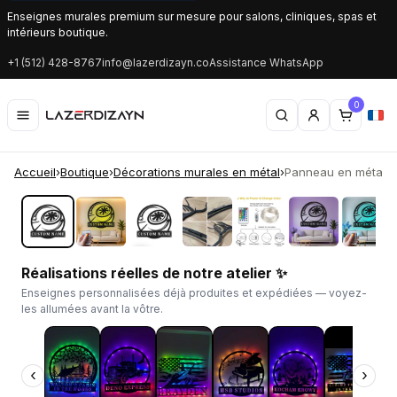
Enseignes murales premium sur mesure pour salons, cliniques, spas et
intérieurs boutique.
+1 (512) 428-8767
info@lazerdizayn.co
Assistance WhatsApp
0
Accueil
›
Boutique
›
Décorations murales en métal
›
Panneau en métal LE
‹
›
Réalisations réelles de notre atelier ✨
Enseignes personnalisées déjà produites et expédiées — voyez-
les allumées avant la vôtre.
‹
›