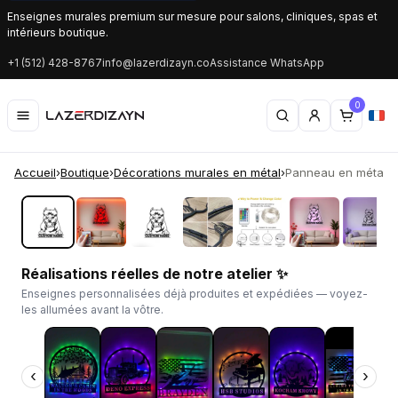
Enseignes murales premium sur mesure pour salons, cliniques, spas et
intérieurs boutique.
+1 (512) 428-8767
info@lazerdizayn.co
Assistance WhatsApp
0
Accueil
›
Boutique
›
Décorations murales en métal
›
Panneau en métal LE
‹
›
Réalisations réelles de notre atelier ✨
Enseignes personnalisées déjà produites et expédiées — voyez-
les allumées avant la vôtre.
‹
›