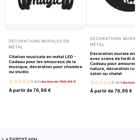
DÉCORATIONS MURALE
DÉCORATIONS MURALES EN
MÉTAL
MÉTAL
Décoration murale en m
Citation musicale en métal LED -
avec scène de forêt de c
Cadeau pour les amoureux de la
Cadeau pour amoureux 
musique, décoration pour chambre
nature, décoration rust
ou studio
salon ou chalet
0 avis
Au lieu de 109,94 €
0 avis
Au lieu d
À partir de 76,96 €
À partir de 76,96 €