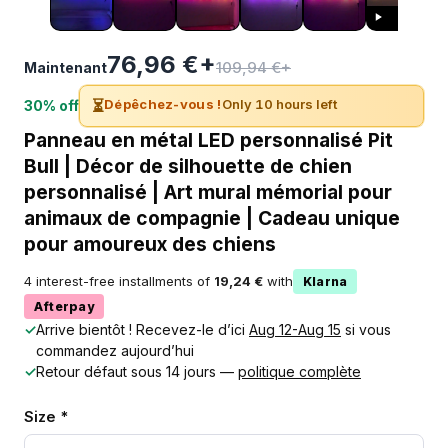
76,96 €+
109,94 €+
Maintenant
⏳
Dépêchez-vous !
Only 10 hours left
30% off
Panneau en métal LED personnalisé Pit
Bull | Décor de silhouette de chien
personnalisé | Art mural mémorial pour
animaux de compagnie | Cadeau unique
pour amoureux des chiens
4 interest-free installments of
19,24 €
with
Klarna
Afterpay
✓
Arrive bientôt ! Recevez-le d’ici
Aug 12-Aug 15
si vous
commandez aujourd’hui
✓
Retour défaut sous 14 jours —
politique complète
Size *