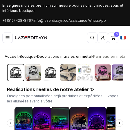
Enseignes murales premium sur mesure pour salons, cliniques, spas et
intérieurs boutique.
+1 (512) 428-8767
info@lazerdizayn.co
Assistance WhatsApp
0
Accueil
›
Boutique
›
Décorations murales en métal
›
Panneau en métal L
‹
›
Réalisations réelles de notre atelier ✨
Enseignes personnalisées déjà produites et expédiées — voyez-
les allumées avant la vôtre.
‹
›