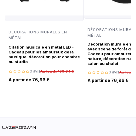
DÉCORATIONS MURALE
DÉCORATIONS MURALES EN
MÉTAL
MÉTAL
Décoration murale en m
Citation musicale en métal LED -
avec scène de forêt de c
Cadeau pour les amoureux de la
Cadeau pour amoureux 
musique, décoration pour chambre
nature, décoration rust
ou studio
salon ou chalet
0 avis
Au lieu de 109,94 €
0 avis
Au lieu d
À partir de 76,96 €
À partir de 76,96 €