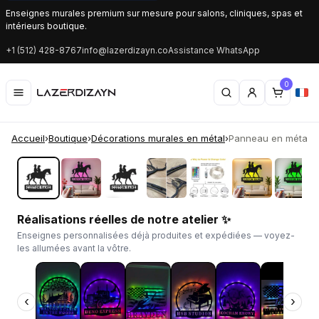
Enseignes murales premium sur mesure pour salons, cliniques, spas et
intérieurs boutique.
+1 (512) 428-8767
info@lazerdizayn.co
Assistance WhatsApp
0
Accueil
›
Boutique
›
Décorations murales en métal
›
Panneau en métal pe
‹
›
Réalisations réelles de notre atelier ✨
Enseignes personnalisées déjà produites et expédiées — voyez-
les allumées avant la vôtre.
‹
›