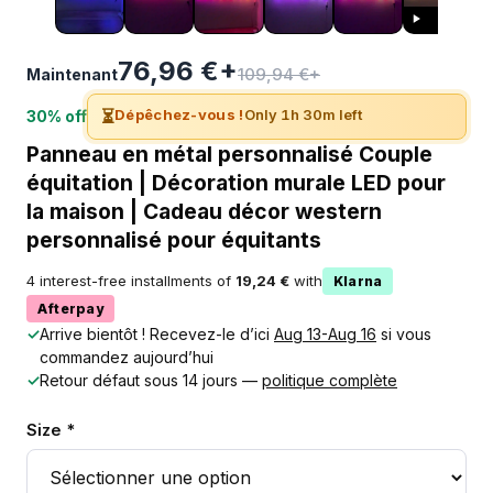
76,96 €+
109,94 €+
Maintenant
⏳
Dépêchez-vous !
Only 1h 30m left
30% off
Panneau en métal personnalisé Couple
équitation | Décoration murale LED pour
la maison | Cadeau décor western
personnalisé pour équitants
4 interest-free installments of
19,24 €
with
Klarna
Afterpay
✓
Arrive bientôt ! Recevez-le d’ici
Aug 13-Aug 16
si vous
commandez aujourd’hui
✓
Retour défaut sous 14 jours —
politique complète
Size *