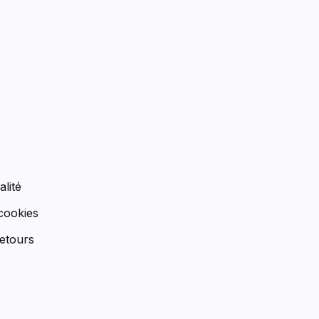
n
alité
 cookies
etours