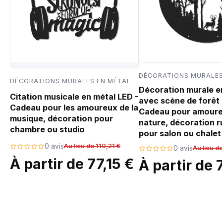
DÉCORATIONS MURALES
DÉCORATIONS MURALES EN MÉTAL
Décoration murale e
Citation musicale en métal LED -
avec scène de forêt 
Cadeau pour les amoureux de la
Cadeau pour amoure
musique, décoration pour
nature, décoration r
chambre ou studio
pour salon ou chalet
0 avis
Au lieu de 110,21 €
0 avis
Au lieu d
À partir de 77,15 €
À partir de 