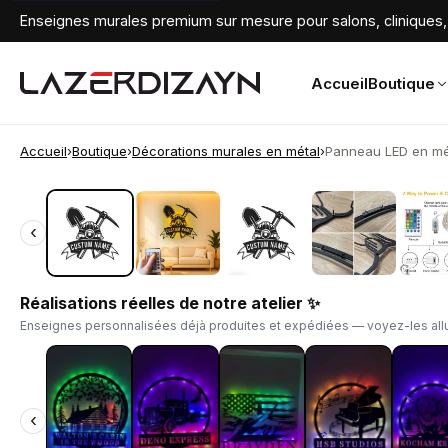
Enseignes murales premium sur mesure pour salons, cliniques, 
Accueil
Boutique
Accueil
›
Boutique
›
Décorations murales en métal
›
Panneau LED en mét
‹
‹
Réalisations réelles de notre atelier ✨
Enseignes personnalisées déjà produites et expédiées — voyez-les allu
‹