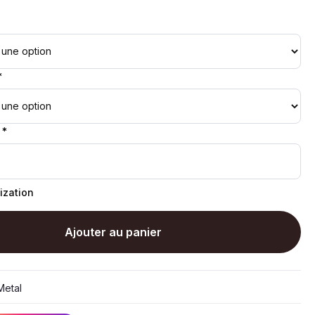
*
 *
ization
Ajouter au panier
etal