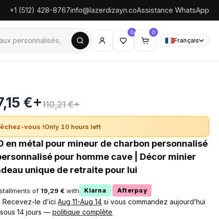
+1 (512) 428-8767
info@lazerdizayn.co
Assistance WhatsApp
0
0
Français
7,15 €+
110,21 €+
êchez-vous !
Only 10 hours left
 en métal pour mineur de charbon personnalisé
 personnalisé pour homme cave | Décor minier
adeau unique de retraite pour lui
nstallments of
19,29 €
with
·
Klarna
Afterpay
 ! Recevez-le d’ici
Aug 11-Aug 14
si vous commandez aujourd’hui
 sous 14 jours —
politique complète