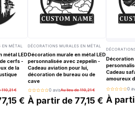
 EN MÉTAL
DÉCORATIONS MURALES EN MÉTAL
DÉCORATIONS
n métal LED
Décoration murale en métal LED
Décoration 
de cerfs -
personnalisée avec zeppelin -
personnalis
ux de la
Cadeau aviation pour lui,
Cadeau safa
ustique
décoration de bureau ou de
amoureux d
cave
0 av
e 110,21 €
0 avis
Au lieu de 110,21 €
À parti
77,15 €
À partir de 77,15 €