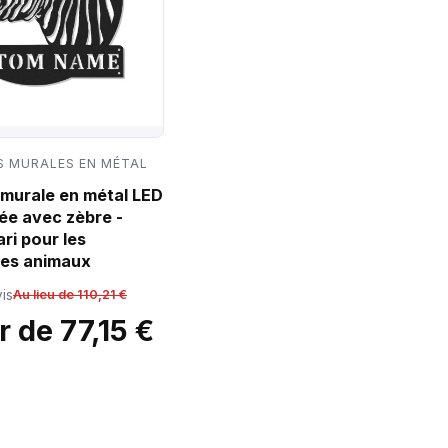
 MURALES EN MÉTAL
murale en métal LED
ée avec zèbre -
ri pour les
es animaux
is
Au lieu de 110,21 €
r de 77,15 €