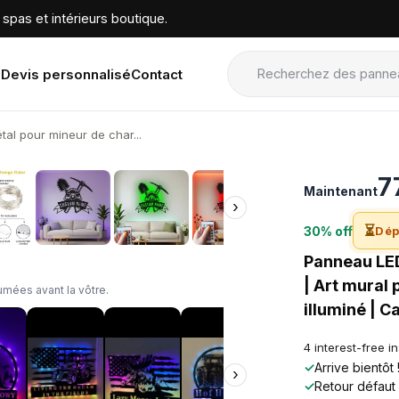
spas et intérieurs boutique.
Devis personnalisé
Contact
al pour mineur de char...
›
7
Maintenant
›
⏳
30% off
Dép
Panneau LED
| Art mural
mées avant la vôtre.
illuminé | C
4 interest-free i
✓
Arrive bientôt
›
✓
Retour défaut