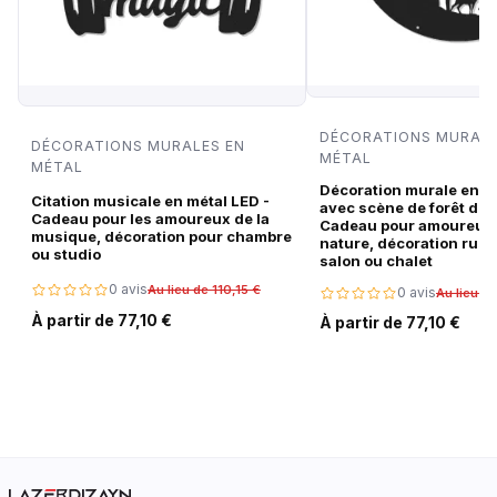
DÉCORATIONS MURALE
DÉCORATIONS MURALES EN
MÉTAL
MÉTAL
Décoration murale en m
Citation musicale en métal LED -
avec scène de forêt de c
Cadeau pour les amoureux de la
Cadeau pour amoureux 
musique, décoration pour chambre
nature, décoration rust
ou studio
salon ou chalet
0 avis
Au lieu de 110,15 €
0 avis
Au lieu de
À partir de 77,10 €
À partir de 77,10 €