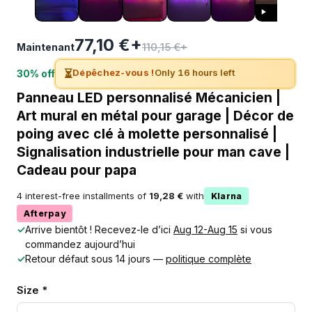
77,10 €+
110,15 €+
Maintenant
⏳
Dépêchez-vous !
Only 16 hours left
30% off
Panneau LED personnalisé Mécanicien |
Art mural en métal pour garage | Décor de
poing avec clé à molette personnalisé |
Signalisation industrielle pour man cave |
Cadeau pour papa
4 interest-free installments of
19,28 €
with
Klarna
Afterpay
✓
Arrive bientôt ! Recevez-le d’ici
Aug 12-Aug 15
si vous
commandez aujourd’hui
✓
Retour défaut sous 14 jours —
politique complète
Size *