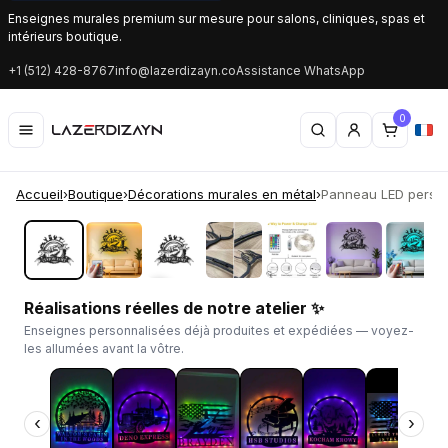
Enseignes murales premium sur mesure pour salons, cliniques, spas et
intérieurs boutique.
+1 (512) 428-8767
info@lazerdizayn.co
Assistance WhatsApp
0
Accueil
›
Boutique
›
Décorations murales en métal
›
Panneau LED personn
‹
›
Réalisations réelles de notre atelier ✨
Enseignes personnalisées déjà produites et expédiées — voyez-
les allumées avant la vôtre.
‹
›