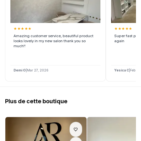
★
★
★
★
★
★
★
★
★
★
Amazing customer service, beautiful product
Super fast pro
looks lovely in my new salon thank you so
again
much!!
Demi O
|
Mar 27, 2026
Yesica C
|
Feb 21
Plus de cette boutique