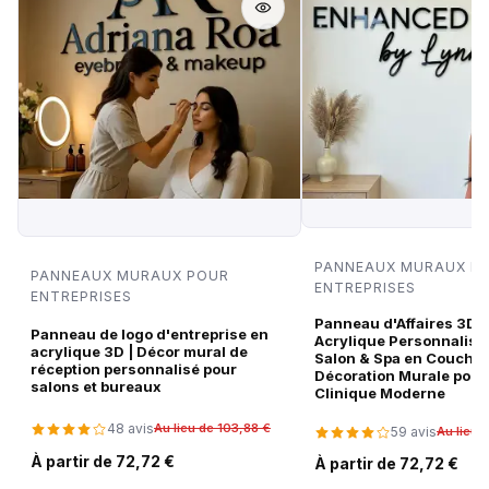
PANNEAUX MURAUX P
PANNEAUX MURAUX POUR
ENTREPRISES
ENTREPRISES
Panneau d'Affaires 3D 
Panneau de logo d'entreprise en
Acrylique Personnalisé 
acrylique 3D | Décor mural de
Salon & Spa en Couches
réception personnalisé pour
Décoration Murale pour
salons et bureaux
Clinique Moderne
48 avis
Au lieu de 103,88 €
59 avis
Au lieu 
À partir de 72,72 €
À partir de 72,72 €