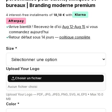
bureaux | Branding moderne premium
4 interest-free installments of
18,18 €
with
Klarna
Afterpay
✓
Arrive bientôt ! Recevez-le d’ici
Aug 12-Aug 15
si vous
commandez aujourd’hui
✓
Retour défaut sous 14 jours —
politique complète
Size *
Upload Your Logo
Choisir un fichier
Aucun fichier choisi
Upload Your Logo — PDF, JPG, JPEG, PNG, SVG, AI, EPS • Max 10.0
MB
Color *