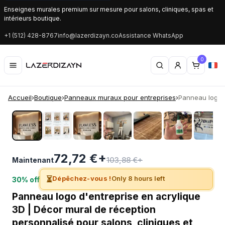
Enseignes murales premium sur mesure pour salons, cliniques, spas et
intérieurs boutique.
+1 (512) 428-8767
info@lazerdizayn.co
Assistance WhatsApp
0
Accueil
›
Boutique
›
Panneaux muraux pour entreprises
›
Panneau logo d
‹
›
72,72 €+
103,88 €+
Maintenant
⏳
Dépêchez-vous !
Only 8 hours left
30% off
Panneau logo d'entreprise en acrylique
3D | Décor mural de réception
personnalisé pour salons, cliniques et