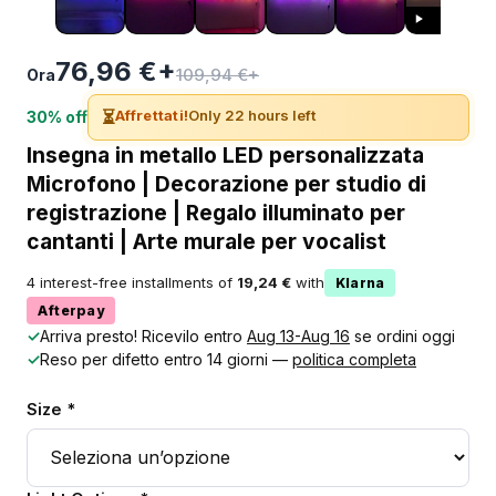
76,96 €+
109,94 €+
Ora
⏳
Affrettati!
Only 22 hours left
30% off
Insegna in metallo LED personalizzata
Microfono | Decorazione per studio di
registrazione | Regalo illuminato per
cantanti | Arte murale per vocalist
4 interest-free installments of
19,24 €
with
Klarna
Afterpay
✓
Arriva presto! Ricevilo entro
Aug 13-Aug 16
se ordini oggi
✓
Reso per difetto entro 14 giorni —
politica completa
Size *