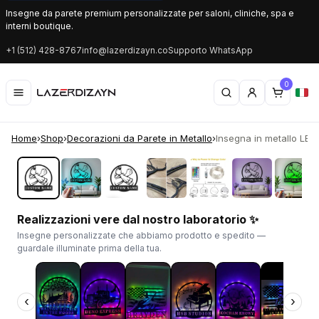
Insegne da parete premium personalizzate per saloni, cliniche, spa e
interni boutique.
+1 (512) 428-8767
info@lazerdizayn.co
Supporto WhatsApp
0
Home
›
Shop
›
Decorazioni da Parete in Metallo
›
Insegna in metallo LED 
‹
›
Realizzazioni vere dal nostro laboratorio ✨
Insegne personalizzate che abbiamo prodotto e spedito —
guardale illuminate prima della tua.
‹
›