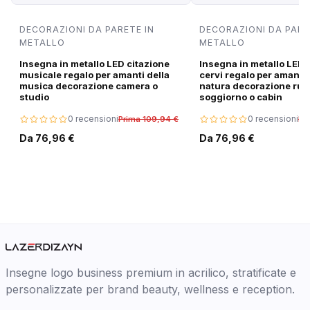
DECORAZIONI DA PARETE IN
DECORAZIONI DA PARE
METALLO
METALLO
Insegna in metallo LED citazione
Insegna in metallo LED 
musicale regalo per amanti della
cervi regalo per amanti 
musica decorazione camera o
natura decorazione rus
studio
soggiorno o cabin
0 recensioni
0 recensioni
Prima 109,94 €
Pr
Da 76,96 €
Da 76,96 €
Insegne logo business premium in acrilico, stratificate e
personalizzate per brand beauty, wellness e reception.