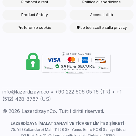
Rimborsi e resi
Politica di spedizione
Product Safety
Accessibilità
Preferenze cookie
🛡 Le tue scelte sulla privacy
info@lazerdizayn.co • +90 222 606 05 16 (TR) • +1
(512) 428-8767 (US)
© 2026 LazerdizaynCo. Tutti i diritti riservati.
LAZERDİZAYN İMALAT SANAYİ VE TİCARET LİMİTED ŞİRKETİ
·
75. Yıl (Sultandere) Mah. 11228 Sk. Yunus Emre KOBİ Sanayi Sitesi
D2 Blok No: 21, Odunpazarı/Eskişehir, Türkiye · 26250