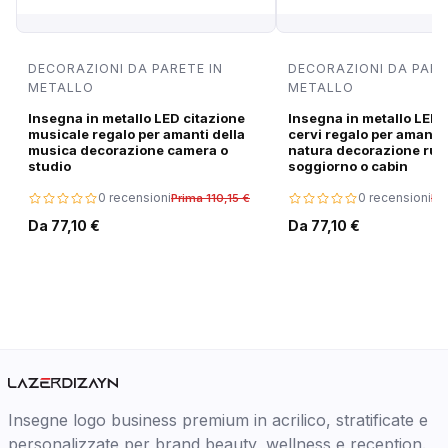
DECORAZIONI DA PARETE IN
DECORAZIONI DA PARE
METALLO
METALLO
Insegna in metallo LED citazione
Insegna in metallo LED 
musicale regalo per amanti della
cervi regalo per amanti 
musica decorazione camera o
natura decorazione rus
studio
soggiorno o cabin
0 recensioni
0 recensioni
Prima 110,15 €
Pri
Da 77,10 €
Da 77,10 €
Insegne logo business premium in acrilico, stratificate e
personalizzate per brand beauty, wellness e reception.