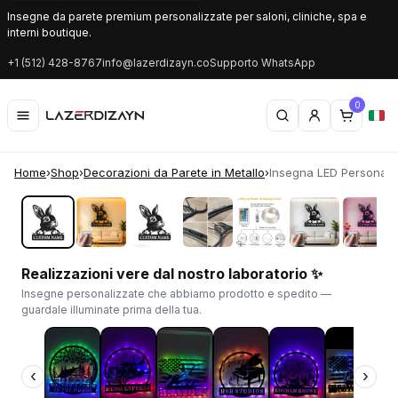
Insegne da parete premium personalizzate per saloni, cliniche, spa e
interni boutique.
+1 (512) 428-8767
info@lazerdizayn.co
Supporto WhatsApp
0
Home
›
Shop
›
Decorazioni da Parete in Metallo
›
Insegna LED Personaliz
‹
›
Realizzazioni vere dal nostro laboratorio ✨
Insegne personalizzate che abbiamo prodotto e spedito —
guardale illuminate prima della tua.
‹
›