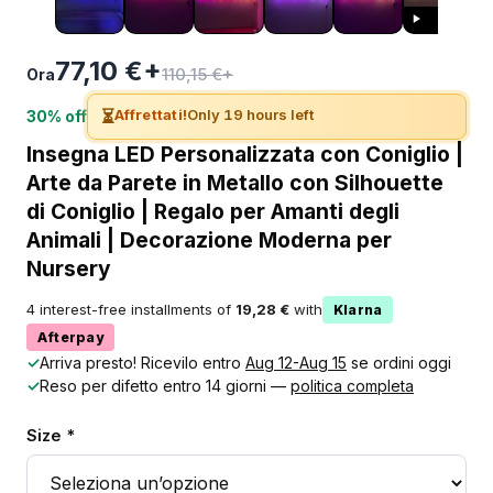
77,10 €+
110,15 €+
Ora
⏳
Affrettati!
Only 19 hours left
30% off
Insegna LED Personalizzata con Coniglio |
Arte da Parete in Metallo con Silhouette
di Coniglio | Regalo per Amanti degli
Animali | Decorazione Moderna per
Nursery
4 interest-free installments of
19,28 €
with
Klarna
Afterpay
✓
Arriva presto! Ricevilo entro
Aug 12-Aug 15
se ordini oggi
✓
Reso per difetto entro 14 giorni —
politica completa
Size *