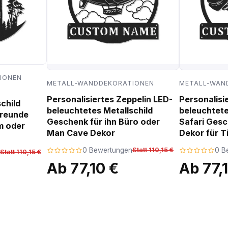
IONEN
METALL-WANDDEKORATIONEN
METALL-WAN
Personalisiertes Zeppelin LED-
Personalisi
child
beleuchtetes Metallschild
beleuchtete
freunde
Geschenk für ihn Büro oder
Safari Ges
m oder
Man Cave Dekor
Dekor für T
0 Bewertungen
Statt 110,15 €
0 B
Statt 110,15 €
Ab 77,10 €
Ab 77,