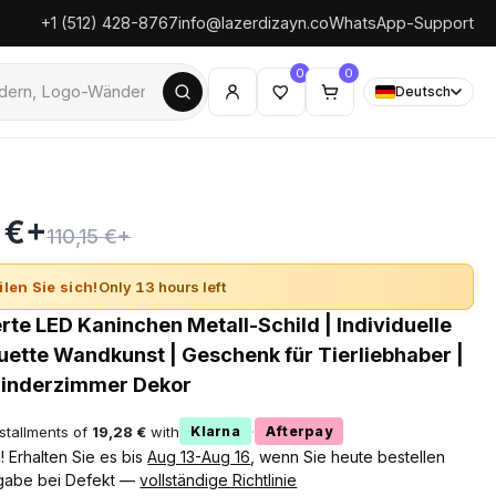
+1 (512) 428-8767
info@lazerdizayn.co
WhatsApp-Support
0
0
Deutsch
0 €+
110,15 €+
ilen Sie sich!
Only 13 hours left
rte LED Kaninchen Metall-Schild | Individuelle
uette Wandkunst | Geschenk für Tierliebhaber |
inderzimmer Dekor
nstallments of
19,28 €
with
·
Klarna
Afterpay
 Erhalten Sie es bis
Aug 13-Aug 16
, wenn Sie heute bestellen
gabe bei Defekt —
vollständige Richtlinie