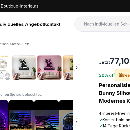
Boutique-Interieurs.
ndividuelles Angebot
Kontakt
chen Metall-Sch...
›
77,1
Jetzt
›
⏳
30% off
Bee
Personalisie
Bunny Silho
sehen Sie sie beleuchtet.
Modernes K
4 interest-free i
✓
Kommt bald an!
›
✓
14 Tage Rück