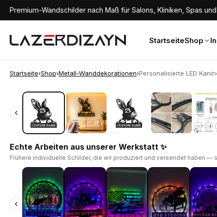
Premium-Wandschilder nach Maß für Salons, Kliniken, Spas und 
Startseite
Shop
I
Startseite
›
Shop
›
Metall-Wanddekorationen
›
Personalisierte LED Kanin
‹
‹
Echte Arbeiten aus unserer Werkstatt ✨
Frühere individuelle Schilder, die wir produziert und versendet haben — 
‹