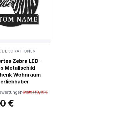
DDEKORATIONEN
ertes Zebra LED-
s Metallschild
chenk Wohnraum
ierliebhaber
ewertungen
Statt 110,15 €
10 €