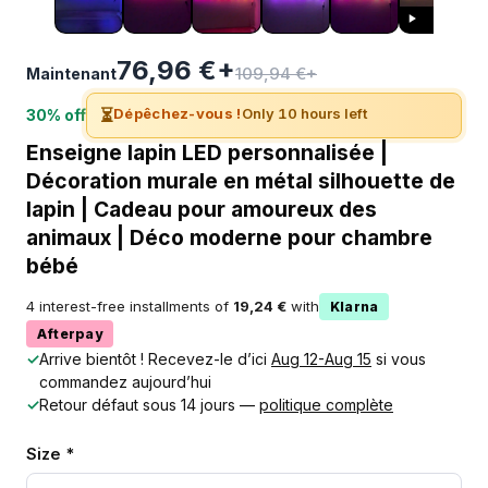
76,96 €+
109,94 €+
Maintenant
⏳
Dépêchez-vous !
Only 10 hours left
30% off
Enseigne lapin LED personnalisée |
Décoration murale en métal silhouette de
lapin | Cadeau pour amoureux des
animaux | Déco moderne pour chambre
bébé
4 interest-free installments of
19,24 €
with
Klarna
Afterpay
✓
Arrive bientôt ! Recevez-le d’ici
Aug 12-Aug 15
si vous
commandez aujourd’hui
✓
Retour défaut sous 14 jours —
politique complète
Size *