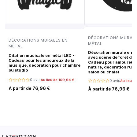
DÉCORATIONS MURALE
DÉCORATIONS MURALES EN
MÉTAL
MÉTAL
Décoration murale en m
Citation musicale en métal LED -
avec scène de forêt de c
Cadeau pour les amoureux de la
Cadeau pour amoureux 
musique, décoration pour chambre
nature, décoration rust
ou studio
salon ou chalet
0 avis
Au lieu de 109,94 €
0 avis
Au lieu d
À partir de 76,96 €
À partir de 76,96 €