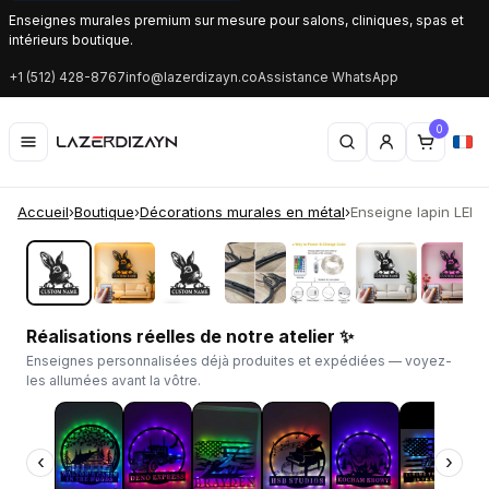
Enseignes murales premium sur mesure pour salons, cliniques, spas et
intérieurs boutique.
+1 (512) 428-8767
info@lazerdizayn.co
Assistance WhatsApp
0
Accueil
›
Boutique
›
Décorations murales en métal
›
Enseigne lapin LED p
‹
›
Réalisations réelles de notre atelier ✨
Enseignes personnalisées déjà produites et expédiées — voyez-
les allumées avant la vôtre.
‹
›