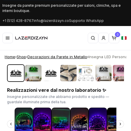
Insegne da parete premium personalizzate per saloni, cliniche, spa e
interni boutique.
+1 (512) 428-8767
info@lazerdizayn.co
Supporto WhatsApp
0
Home
›
Shop
›
Decorazioni da Parete in Metallo
›
Insegna LED Personaliz
‹
›
Realizzazioni vere dal nostro laboratorio ✨
Insegne personalizzate che abbiamo prodotto e spedito —
guardale illuminate prima della tua.
‹
›