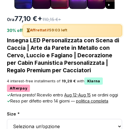
77,10 €+
110,15 €+
Ora
⏳
Affrettati!
59:03 left
30% off
Insegna LED Personalizzata con Scena di
Caccia | Arte da Parete in Metallo con
Cervo, Luccio e Fagiano | Decorazione
per Cabin Faunistica Personalizzata |
Regalo Premium per Cacciatori
4 interest-free installments of
19,28 €
with
Klarna
Afterpay
✓
Arriva presto! Ricevilo entro
Aug 12-Aug 15
se ordini oggi
✓
Reso per difetto entro 14 giorni —
politica completa
Size *