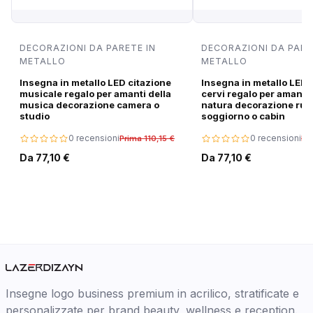
DECORAZIONI DA PARETE IN
DECORAZIONI DA PARE
METALLO
METALLO
Insegna in metallo LED citazione
Insegna in metallo LED 
musicale regalo per amanti della
cervi regalo per amanti 
musica decorazione camera o
natura decorazione rus
studio
soggiorno o cabin
0 recensioni
0 recensioni
Prima 110,15 €
Pri
Da 77,10 €
Da 77,10 €
Insegne logo business premium in acrilico, stratificate e
personalizzate per brand beauty, wellness e reception.