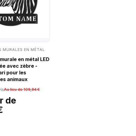
 MURALES EN MÉTAL
murale en métal LED
ée avec zèbre -
ri pour les
es animaux
is
Au lieu de 109,94 €
r de
€