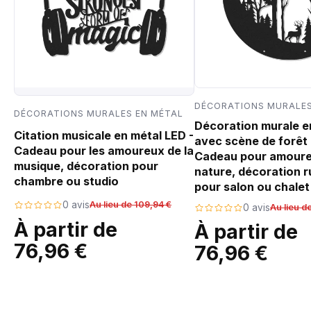
DÉCORATIONS MURALES
DÉCORATIONS MURALES EN MÉTAL
Décoration murale e
Citation musicale en métal LED -
avec scène de forêt 
Cadeau pour les amoureux de la
Cadeau pour amoure
musique, décoration pour
nature, décoration r
chambre ou studio
pour salon ou chalet
0 avis
Au lieu de 109,94 €
0 avis
Au lieu d
À partir de
À partir de
76,96 €
76,96 €