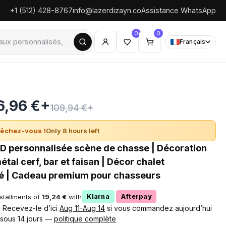
+1 (512) 428-8767
info@lazerdizayn.co
Assistance WhatsApp
0
0
Français
6,96 €+
109,94 €+
êchez-vous !
Only 8 hours left
D personnalisée scène de chasse | Décoration
tal cerf, bar et faisan | Décor chalet
é | Cadeau premium pour chasseurs
nstallments of
19,24 €
with
·
Klarna
Afterpay
 ! Recevez-le d’ici
Aug 11-Aug 14
si vous commandez aujourd’hui
 sous 14 jours —
politique complète