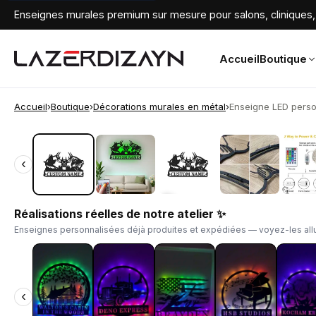
Enseignes murales premium sur mesure pour salons, cliniques, 
Accueil
Boutique
Accueil
›
Boutique
›
Décorations murales en métal
›
Enseigne LED perso
‹
‹
Réalisations réelles de notre atelier ✨
Enseignes personnalisées déjà produites et expédiées — voyez-les allu
‹