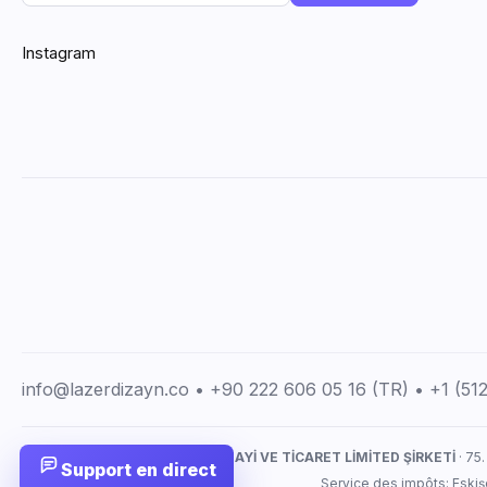
Instagram
info@lazerdizayn.co • +90 222 606 05 16 (TR) • +1 (5
LAZERDİZAYN İMALAT SANAYİ VE TİCARET LİMİTED ŞİRKETİ
· 75.
Support en direct
Service des impôts: Eskiş