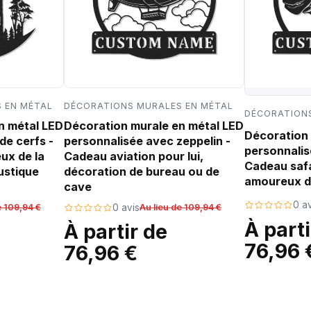
 EN MÉTAL
DÉCORATIONS MURALES EN MÉTAL
DÉCORATIONS
n métal LED
Décoration murale en métal LED
Décoration 
de cerfs -
personnalisée avec zeppelin -
personnalis
ux de la
Cadeau aviation pour lui,
Cadeau safa
ustique
décoration de bureau ou de
amoureux d
cave
0 av
e 109,94 €
0 avis
Au lieu de 109,94 €
À parti
À partir de
76,96 
76,96 €