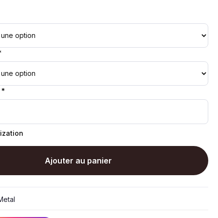
*
 *
ization
Ajouter au panier
etal