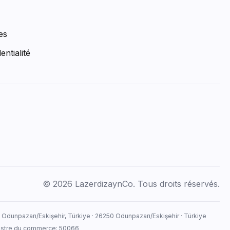
es
entialité
© 2026 LazerdizaynCo. Tous droits réservés.
, Odunpazarı/Eskişehir, Türkiye · 26250 Odunpazarı/Eskişehir · Türkiye
egistre du commerce: 50066