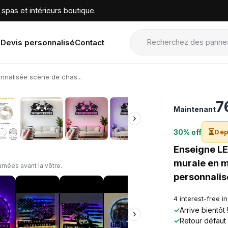
spas et intérieurs boutique.
Devis personnalisé
Contact
nnalisée scène de chas...
›
7
Maintenant
›
⏳
30% off
Dép
Enseigne LE
murale en mé
mées avant la vôtre.
personnalis
4 interest-free i
✓
Arrive bientôt
›
✓
Retour défaut