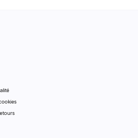
n
alité
 cookies
etours