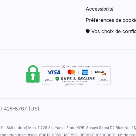
Accessibilité
Préférences de cooki
🛡 Vos choix de confid
12) 428-8767 (US)
 Yıl (Sultandere) Mah. 11228 Sk. Yunus Emre KOBİ Sanayi Sitesi D2 Blok No: 21
ehir · Identifiant fiscal: 6081331059 · MERSIS: 0608133105900001 · N° de r