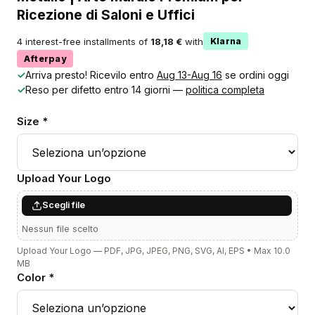
Ricezione di Saloni e Uffici
4 interest-free installments of
18,18 €
with
Klarna
Afterpay
✓
Arriva presto! Ricevilo entro
Aug 13-Aug 16
se ordini oggi
✓
Reso per difetto entro 14 giorni —
politica completa
Size *
Upload Your Logo
Scegli file
Nessun file scelto
Upload Your Logo — PDF, JPG, JPEG, PNG, SVG, AI, EPS • Max 10.0
MB
Color *