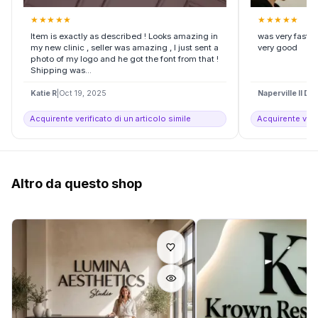
★
★
★
★
★
★
★
★
★
★
Item is exactly as described ! Looks amazing in
was very fast 
my new clinic , seller was amazing , I just sent a
very good
photo of my logo and he got the font from that !
Shipping was...
Katie R
|
Oct 19, 2025
Naperville Il D
|
F
Acquirente verificato di un articolo simile
Acquirente verif
Altro da questo shop