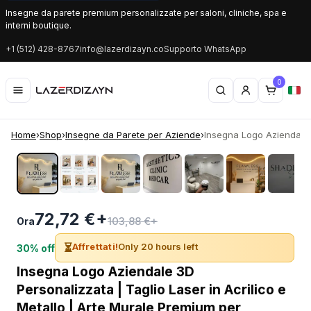
Insegne da parete premium personalizzate per saloni, cliniche, spa e
interni boutique.
+1 (512) 428-8767
info@lazerdizayn.co
Supporto WhatsApp
0
Home
›
Shop
›
Insegne da Parete per Aziende
›
Insegna Logo Aziendale 
‹
›
72,72 €+
103,88 €+
Ora
⏳
Affrettati!
Only 20 hours left
30% off
Insegna Logo Aziendale 3D
Personalizzata | Taglio Laser in Acrilico e
Metallo | Arte Murale Premium per