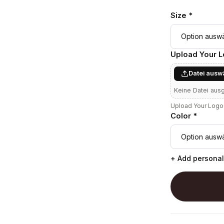
Size *
Upload Your 
Datei ausw
Keine Datei aus
Upload Your Logo 
Color *
+ Add personal