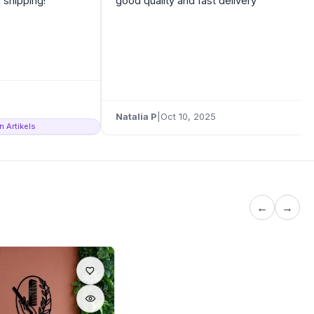
 shipping!
good quality and fast delivery
Natalia P
|
Oct 10, 2025
n Artikels
←
→