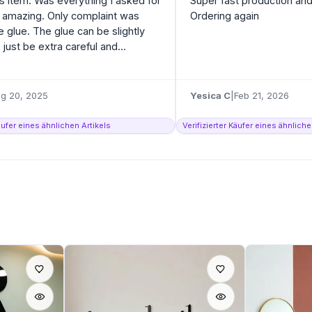
is item. Was everything I asked for
Super fast production and
 amazing. Only complaint was
Ordering again
 glue. The glue can be slightly
just be extra careful and...
g 20, 2025
Yesica C
|
Feb 21, 2026
Käufer eines ähnlichen Artikels
Verifizierter Käufer eines ähnliche