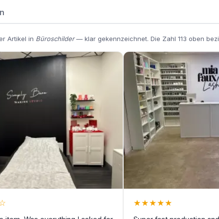
n
r Artikel in
Büroschilder
— klar gekennzeichnet. Die Zahl 113 oben bezi
☆
★
★
★
★
★