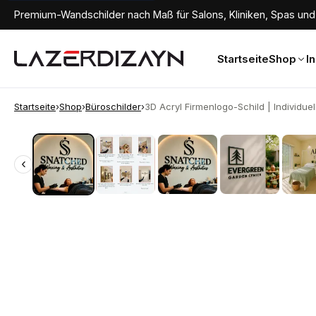
Premium-Wandschilder nach Maß für Salons, Kliniken, Spas und 
Startseite
Shop
I
Startseite
›
Shop
›
Büroschilder
›
3D Acryl Firmenlogo-Schild | Individuell.
‹
‹