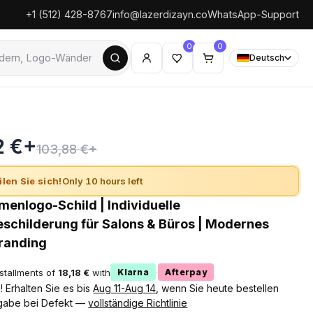
+1 (512) 428-8767
info@lazerdizayn.co
WhatsApp-Support
0
0
Deutsch
2 €+
103,88 €+
ilen Sie sich!
Only 10 hours left
rmenlogo-Schild | Individuelle
childerung für Salons & Büros | Modernes
randing
nstallments of
18,18 €
with
·
Klarna
Afterpay
 Erhalten Sie es bis
Aug 11-Aug 14
, wenn Sie heute bestellen
gabe bei Defekt —
vollständige Richtlinie