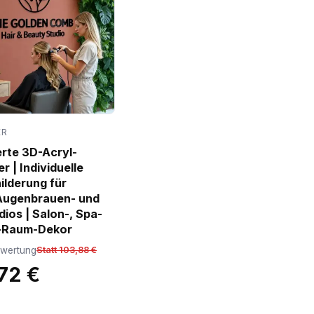
ER
erte 3D-Acryl-
 | Individuelle
lderung für
Augenbrauen- und
dios | Salon-, Spa-
-Raum-Dekor
ewertung
Statt 103,88 €
72 €