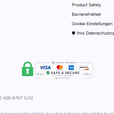
Product Safety
Barrierefreiheit
Cookie-Einstellungen
🛡 Ihre Datenschutzo
12) 428-8767 (US)
 Yıl (Sultandere) Mah. 11228 Sk. Yunus Emre KOBİ Sanayi Sitesi D2 Blok No: 21