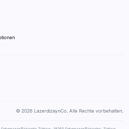
ptionen
© 2026 LazerdizaynCo. Alle Rechte vorbehalten.
, Odunpazarı/Eskişehir, Türkiye · 26250 Odunpazarı/Eskişehir · Türkiye