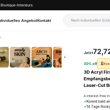
Boutique-Interieurs.
ndividuelles Angebot
Kontakt
..
›
72,7
Jetzt
›
⏳
30% off
Bee
3D Acryl Fi
Empfangsbes
Laser-Cut B
4 interest-free i
✓
Kommt bald an!
✓
14 Tage Rück