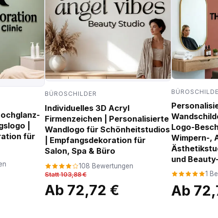
BÜROSCHILD
BÜROSCHILDER
Personalisi
Individuelles 3D Acryl
Hochglanz-
Wandschilder
Firmenzeichen | Personalisierte
gslogo |
Logo-Beschi
Wandlogo für Schönheitstudios
tion für
Wimpern-, 
| Empfangsdekoration für
Ästhetikstu
Salon, Spa & Büro
und Beauty
en
108 Bewertungen
1 B
Statt 103,88 €
Ab 72,72 €
Ab 72,