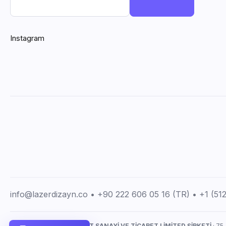
Instagram
info@lazerdizayn.co • +90 222 606 05 16 (TR) • +1 (5
LAZERDİZAYN İMALAT SANAYİ VE TİCARET LİMİTED ŞİRKETİ
· 75.