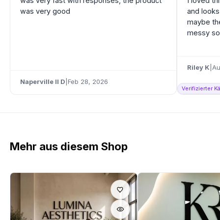
was very fast with responses, the product
I loved th
was very good
and looks
maybe the
messy so 
Riley K
|
Au
Naperville Il D
|
Feb 28, 2026
Verifizierter 
Mehr aus diesem Shop