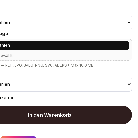
Logo
ählen
gewählt
— PDF, JPG, JPEG, PNG, SVG, AI, EPS • Max 10.0 MB
ization
In den Warenkorb