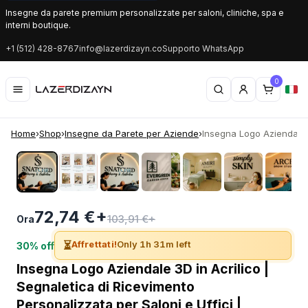
Insegne da parete premium personalizzate per saloni, cliniche, spa e
interni boutique.
+1 (512) 428-8767
info@lazerdizayn.co
Supporto WhatsApp
0
Home
›
Shop
›
Insegne da Parete per Aziende
›
Insegna Logo Aziendale 3D
‹
›
72,74 €+
103,91 €+
Ora
⏳
Affrettati!
Only 1h 31m left
30% off
Insegna Logo Aziendale 3D in Acrilico |
Segnaletica di Ricevimento
Personalizzata per Saloni e Uffici |