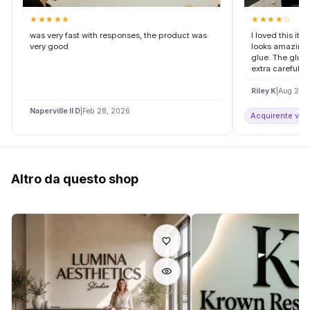
★
★
★
★
★
★
★
★
★
☆
was very fast with responses, the product was
I loved this it
very good
looks amazing.
glue. The glue 
extra careful an
Riley K
|
Aug 20,
Naperville Il D
|
Feb 28, 2026
Acquirente verif
Altro da questo shop