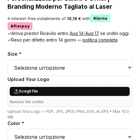
Branding Moderno Tagliato al Laser
4 interest-free installments of
18,18 €
with
Klarna
Afterpay
✓
Arriva presto! Ricevilo entro
Aug 14-Aug 17
se ordini oggi
✓
Reso per difetto entro 14 giorni —
politica completa
Size *
Upload Your Logo
Scegli file
Nessun file scelto
Upload Your Logo — PDF, JPG, JPEG, PNG, SVG, AI, EPS • Max 10.0
MB
Color *