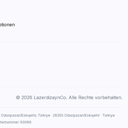
ptionen
© 2026 LazerdizaynCo. Alle Rechte vorbehalten.
, Odunpazarı/Eskişehir, Türkiye · 26250 Odunpazarı/Eskişehir · Türkiye
isternummer: 50066