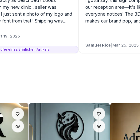
xactly as described ! Looks
I gotta say, this sign com
n my new clinic , seller was
our reception area—it's lik
 I just sent a photo of my logo and
everyone notices! The 3D 
 font from that ! Shipping was...
makes our brand pop, and
t 19, 2025
Samuel Rios
|
Mar 25, 2025
Käufer eines ähnlichen Artikels