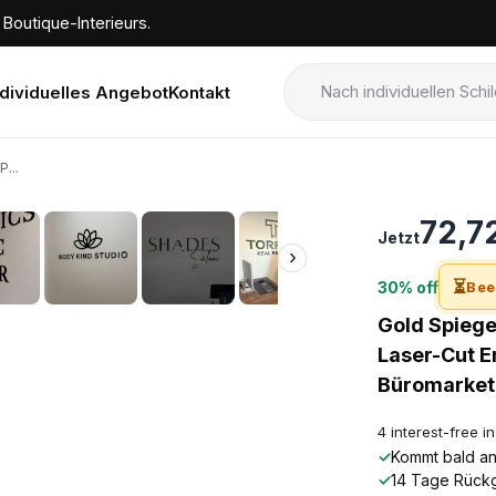
Boutique-Interieurs.
ndividuelles Angebot
Kontakt
...
›
72,7
Jetzt
›
⏳
30% off
Bee
Gold Spiege
Laser-Cut E
Büromarket
4 interest-free i
✓
Kommt bald an!
✓
14 Tage Rück