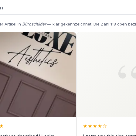
en
r Artikel in
Büroschilder
— klar gekennzeichnet. Die Zahl 118 oben bezi
★
★
★
★
★
☆