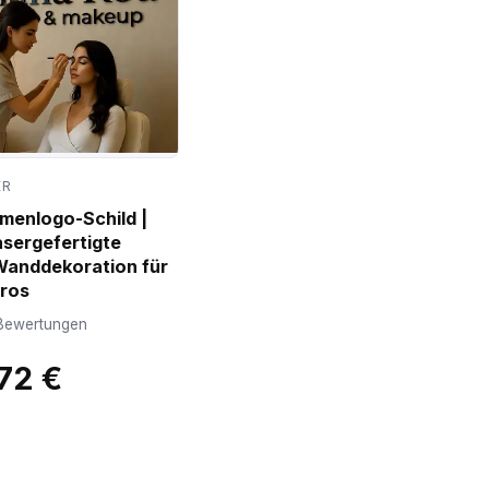
ER
rmenlogo-Schild |
lasergefertigte
anddekoration für
üros
Bewertungen
72 €