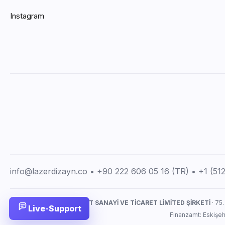
Instagram
info@lazerdizayn.co • +90 222 606 05 16 (TR) • +1 (5
LAZERDİZAYN İMALAT SANAYİ VE TİCARET LİMİTED ŞİRKETİ
· 75.
Live-Support
Finanzamt: Eskişe