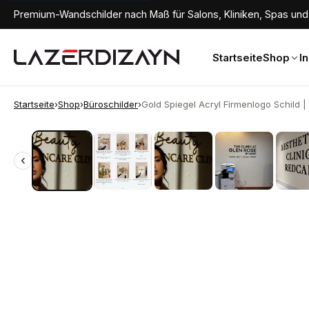
Premium-Wandschilder nach Maß für Salons, Kliniken, Spas und 
Startseite
Shop
I
Startseite
›
Shop
›
Büroschilder
›
Gold Spiegel Acryl Firmenlogo Schild | P
‹
‹