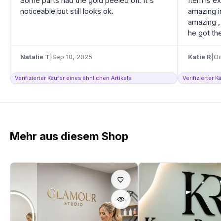
Some parts had the gold peeled off. It's
Item is e
noticeable but still looks ok.
amazing i
amazing ,
he got the
Natalie T
|
Sep 10, 2025
Katie R
|
Oc
Verifizierter Käufer eines ähnlichen Artikels
Verifizierter 
Mehr aus diesem Shop