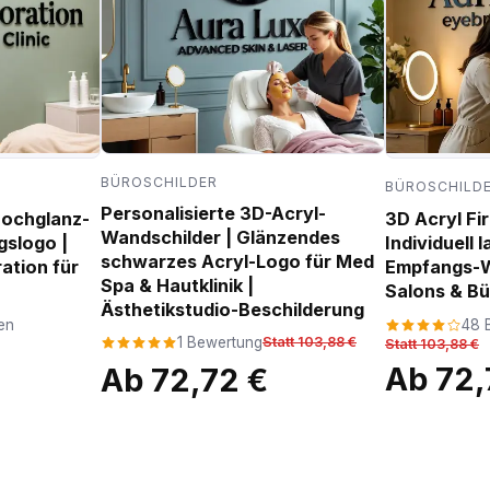
BÜROSCHILDER
BÜROSCHILD
Personalisierte 3D-Acryl-
Hochglanz-
3D Acryl Fi
Wandschilder | Glänzendes
gslogo |
Individuell 
schwarzes Acryl-Logo für Med
tion für
Empfangs-W
Spa & Hautklinik |
Salons & B
Ästhetikstudio-Beschilderung
en
48 
1 Bewertung
Statt 103,88 €
Statt 103,88 €
Ab 72,
Ab 72,72 €