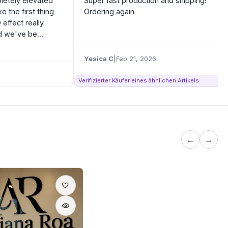
pletely elevated
Super fast production and shipping!
e the first thing
Ordering again
effect really
 we've be...
Yesica C
|
Feb 21, 2026
Verifizierter Käufer eines ähnlichen Artikels
←
→