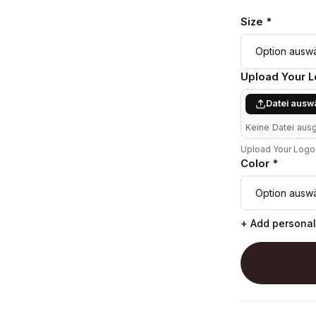
Size *
Upload Your 
Datei ausw
Keine Datei aus
Upload Your Logo 
Color *
+ Add personal