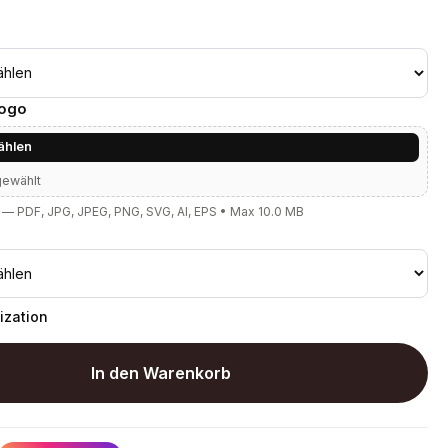
Logo
ählen
gewählt
— PDF, JPG, JPEG, PNG, SVG, AI, EPS • Max 10.0 MB
ization
In den Warenkorb