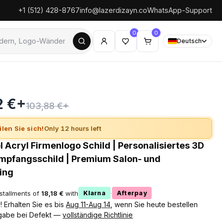
+1 (512) 428-8767
info@lazerdizayn.co
WhatsApp-Support
0
0
Deutsch
2 €+
103,88 €+
ilen Sie sich!
Only 12 hours left
l Acryl Firmenlogo Schild | Personalisiertes 3D
mpfangsschild | Premium Salon- und
ing
nstallments of
18,18 €
with
·
Klarna
Afterpay
 Erhalten Sie es bis
Aug 11-Aug 14
, wenn Sie heute bestellen
gabe bei Defekt —
vollständige Richtlinie