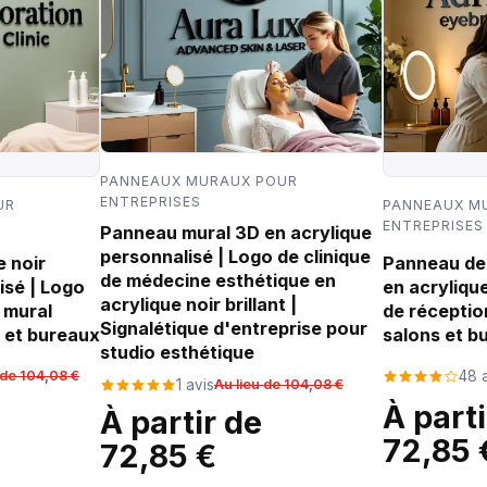
PANNEAUX MURAUX POUR
ENTREPRISES
UR
PANNEAUX M
ENTREPRISES
Panneau mural 3D en acrylique
personnalisé | Logo de clinique
 noir
Panneau de 
de médecine esthétique en
isé | Logo
en acryliqu
acrylique noir brillant |
 mural
de réceptio
Signalétique d'entreprise pour
 et bureaux
salons et b
studio esthétique
 de 104,08 €
48 
1 avis
Au lieu de 104,08 €
À parti
À partir de
72,85 
72,85 €