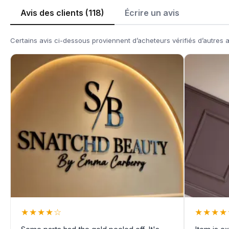
Avis des clients (118)
Écrire un avis
Certains avis ci-dessous proviennent d’acheteurs vérifiés d’autres 
★
★
★
★
☆
★
★
★
★