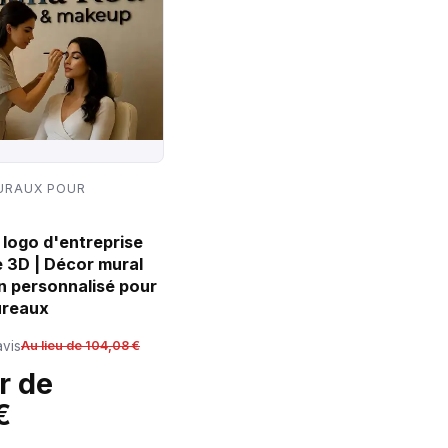
URAUX POUR
logo d'entreprise
e 3D | Décor mural
n personnalisé pour
ureaux
avis
Au lieu de 104,08 €
r de
€