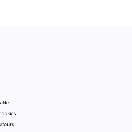
n
alité
 cookies
etours