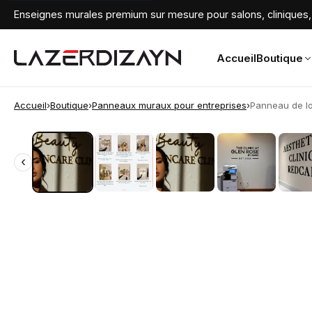
Enseignes murales premium sur mesure pour salons, cliniques, 
Accueil
Boutique
Accueil
›
Boutique
›
Panneaux muraux pour entreprises
›
Panneau de log
‹
‹