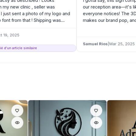
xactly as described ! Looks
I gotta say, this sign com
n my new clinic , seller was
our reception area—it's lik
 I just sent a photo of my logo and
everyone notices! The 3D 
 font from that ! Shipping was...
makes our brand pop, and
t 19, 2025
Samuel Rios
|
Mar 25, 2025
é d’un article similaire