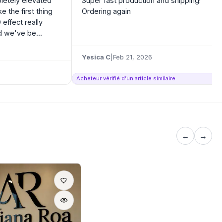
pletely elevated
Super fast production and shipping!
e the first thing
Ordering again
effect really
 we've be...
Yesica C
|
Feb 21, 2026
Acheteur vérifié d’un article similaire
←
→