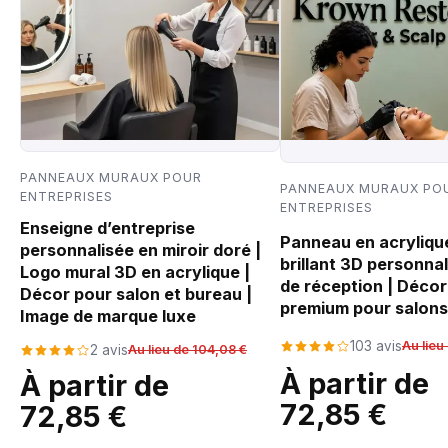
PANNEAUX MURAUX POUR
PANNEAUX MURAUX PO
ENTREPRISES
ENTREPRISES
Enseigne d’entreprise
Panneau en acrylique
personnalisée en miroir doré |
brillant 3D personnal
Logo mural 3D en acrylique |
de réception | Décor
Décor pour salon et bureau |
premium pour salons
Image de marque luxe
103 avis
Au lieu
2 avis
Au lieu de 104,08 €
À partir de
À partir de
72,85 €
72,85 €