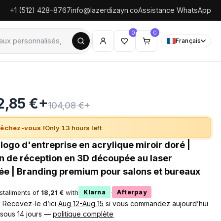
+1 (512) 428-8767
info@lazerdizayn.co
Assistance WhatsApp
0
0
Français
2,85 €+
104,08 €+
êchez-vous !
Only 13 hours left
logo d'entreprise en acrylique miroir doré |
on de réception en 3D découpée au laser
ée | Branding premium pour salons et bureaux
nstallments of
18,21 €
with
·
Klarna
Afterpay
 ! Recevez-le d’ici
Aug 12-Aug 15
si vous commandez aujourd’hui
 sous 14 jours —
politique complète