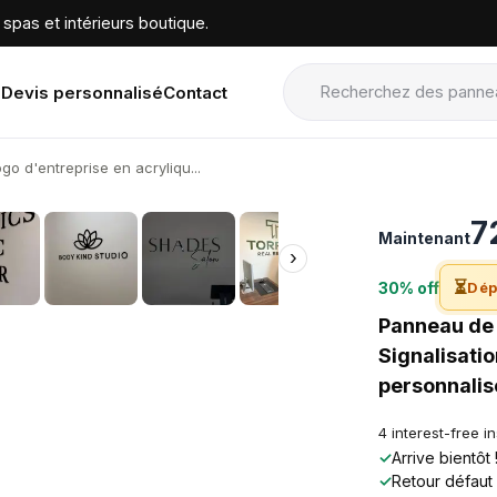
spas et intérieurs boutique.
Devis personnalisé
Contact
o d'entreprise en acryliqu...
›
7
Maintenant
›
⏳
30% off
Dép
Panneau de 
Signalisati
personnalis
4 interest-free i
✓
Arrive bientôt
✓
Retour défaut