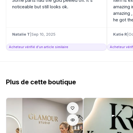
Some parts had the gold peeled off. It's
Item is e
noticeable but still looks ok.
amazing i
amazing ,
he got the
Natalie T
|
Sep 10, 2025
Katie R
|
Oc
Acheteur vérifié d’un article similaire
Acheteur vérifi
Plus de cette boutique