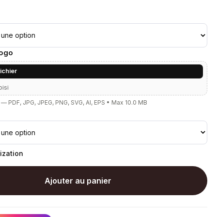
Logo
fichier
oisi
— PDF, JPG, JPEG, PNG, SVG, AI, EPS • Max 10.0 MB
ization
Ajouter au panier