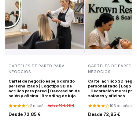
CARTELES DE PARED PARA
CARTELES DE PARED P
NEGOCIOS
NEGOCIOS
Cartel de negocio espejo dorado
Cartel acrílico 3D negro
personalizado | Logotipo 3D de
personalizado | Logo d
acrílico para pared | Decoración de
| Decoración mural pre
salón y oficina | Branding de lujo
salones y oficinas
2 reseñas
103 reseñas
Antes 104,08 €
An
Desde 72,85 €
Desde 72,85 €