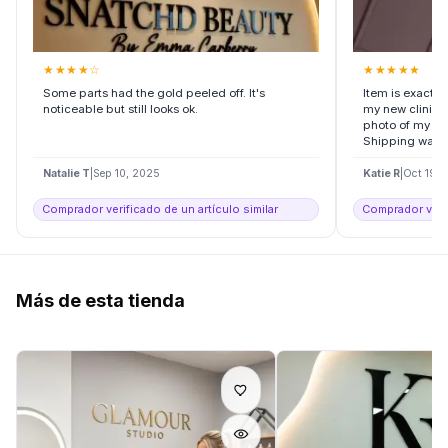
★
★
★
★
☆
★
★
★
★
★
Some parts had the gold peeled off. It's
Item is exactly
noticeable but still looks ok.
my new clinic , 
photo of my log
Shipping was..
Natalie T
|
Sep 10, 2025
Katie R
|
Oct 19, 
Comprador verificado de un artículo similar
Comprador verif
Más de esta tienda