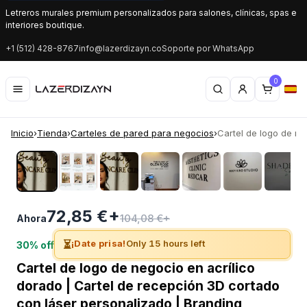
Letreros murales premium personalizados para salones, clínicas, spas e
interiores boutique.
+1 (512) 428-8767
info@lazerdizayn.co
Soporte por WhatsApp
0
Inicio
›
Tienda
›
Carteles de pared para negocios
›
Cartel de logo de neg
‹
›
72,85 €+
104,08 €+
Ahora
⏳
¡Date prisa!
Only 15 hours left
30% off
Cartel de logo de negocio en acrílico
dorado | Cartel de recepción 3D cortado
con láser personalizado | Branding