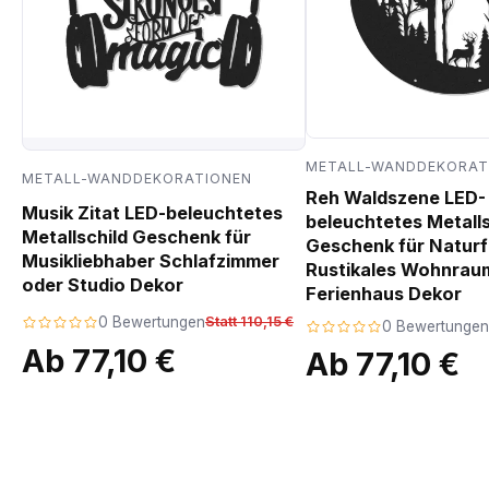
METALL-WANDDEKORAT
METALL-WANDDEKORATIONEN
Reh Waldszene LED-
Musik Zitat LED-beleuchtetes
beleuchtetes Metalls
Metallschild Geschenk für
Geschenk für Natur
Musikliebhaber Schlafzimmer
Rustikales Wohnrau
oder Studio Dekor
Ferienhaus Dekor
0 Bewertungen
Statt 110,15 €
0 Bewertungen
Ab 77,10 €
Ab 77,10 €