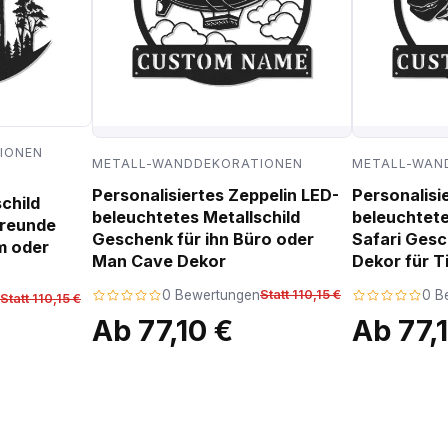
IONEN
METALL-WANDDEKORATIONEN
METALL-WAN
Personalisiertes Zeppelin LED-
Personalisi
child
beleuchtetes Metallschild
beleuchtete
freunde
Geschenk für ihn Büro oder
Safari Ges
m oder
Man Cave Dekor
Dekor für T
0 Bewertungen
Statt 110,15 €
0 B
Statt 110,15 €
Ab 77,10 €
Ab 77,