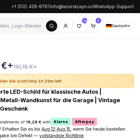
+1 (512) 428-8767
info@lazerdizayn.co
WhatsApp-Support
0
0
Deutsch
0 €+
110,15 €+
ilen Sie sich!
Only 1h 29m left
rte LED-Schild für klassische Autos |
e Metall-Wandkunst für die Garage | Vintage
 Geschenk
nstallments of
19,28 €
with
·
Klarna
Afterpay
 Erhalten Sie es bis
Aug 12-Aug 15
, wenn Sie heute bestellen
gabe bei Defekt —
vollständige Richtlinie