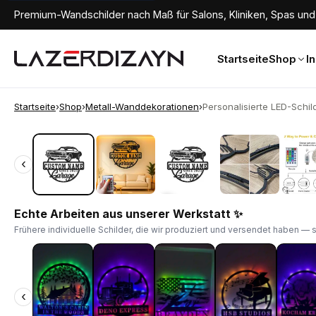
Premium-Wandschilder nach Maß für Salons, Kliniken, Spas und 
Startseite
Shop
I
Startseite
›
Shop
›
Metall-Wanddekorationen
›
Personalisierte LED-Schild
‹
‹
Echte Arbeiten aus unserer Werkstatt ✨
Frühere individuelle Schilder, die wir produziert und versendet haben — 
‹