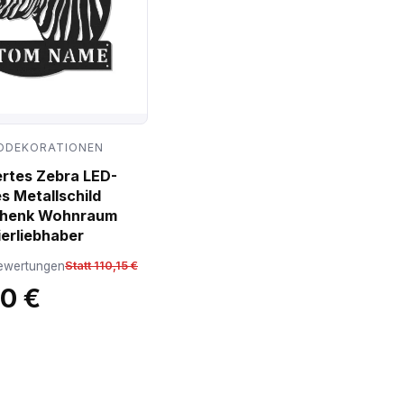
DDEKORATIONEN
ertes Zebra LED-
s Metallschild
chenk Wohnraum
ierliebhaber
ewertungen
Statt 110,15 €
10 €