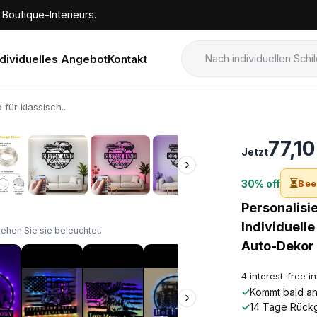
Boutique-Interieurs.
ndividuelles Angebot
Kontakt
 für klassisch...
›
77,1
Jetzt
›
⏳
30% off
Bee
Personalisie
Individuell
sehen Sie sie beleuchtet.
Auto-Dekor
4 interest-free i
✓
Kommt bald an!
›
✓
14 Tage Rück