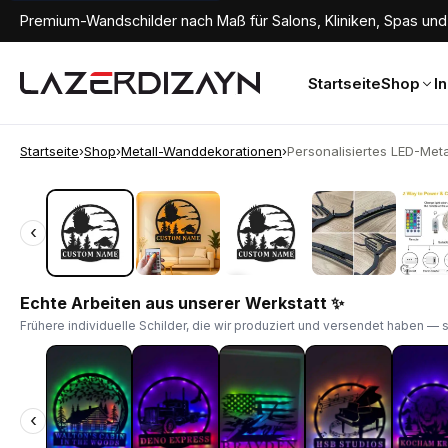
Premium-Wandschilder nach Maß für Salons, Kliniken, Spas und 
Startseite
Shop
I
Startseite
›
Shop
›
Metall-Wanddekorationen
›
Personalisiertes LED-Metal
‹
‹
Echte Arbeiten aus unserer Werkstatt ✨
Frühere individuelle Schilder, die wir produziert und versendet haben — 
‹