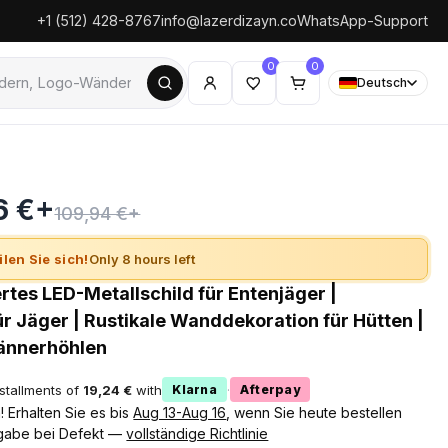
+1 (512) 428-8767
info@lazerdizayn.co
WhatsApp-Support
0
0
Deutsch
6 €+
109,94 €+
ilen Sie sich!
Only 8 hours left
rtes LED-Metallschild für Entenjäger |
r Jäger | Rustikale Wanddekoration für Hütten |
Männerhöhlen
nstallments of
19,24 €
with
·
Klarna
Afterpay
 Erhalten Sie es bis
Aug 13-Aug 16
, wenn Sie heute bestellen
gabe bei Defekt —
vollständige Richtlinie