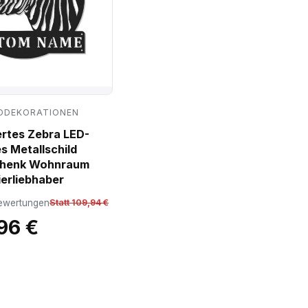
DDEKORATIONEN
ertes Zebra LED-
s Metallschild
chenk Wohnraum
ierliebhaber
ewertungen
Statt 109,94 €
96 €