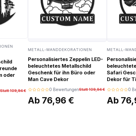
IONEN
METALL-WANDDEKORATIONEN
METALL-WAN
Personalisiertes Zeppelin LED-
Personalisi
child
beleuchtetes Metallschild
beleuchtete
freunde
Geschenk für ihn Büro oder
Safari Ges
m oder
Man Cave Dekor
Dekor für T
0 Bewertungen
Statt 109,94 €
0 B
Statt 109,94 €
Ab 76,96 €
Ab 76,