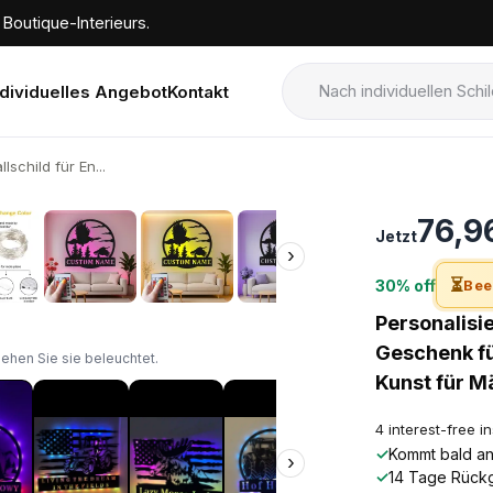
Boutique-Interieurs.
ndividuelles Angebot
Kontakt
lschild für En...
›
76,9
Jetzt
›
⏳
30% off
Bee
Personalisie
Geschenk fü
sehen Sie sie beleuchtet.
Kunst für 
4 interest-free i
✓
Kommt bald an!
›
✓
14 Tage Rück