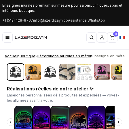
Enseignes murales premium sur mesure pour salons, cliniques, spas et
intérieurs boutique.
+1 (512) 428-8767
info@lazerdizayn.co
Assistance WhatsApp
0
Accueil
›
Boutique
›
Décorations murales en métal
›
Enseigne en métal L
‹
›
Réalisations réelles de notre atelier ✨
Enseignes personnalisées déjà produites et expédiées — voyez-
les allumées avant la vôtre.
‹
›