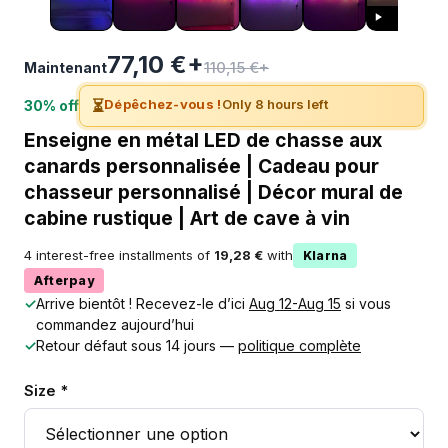
77,10 €+
110,15 €+
Maintenant
⏳
Dépêchez-vous !
Only 8 hours left
30% off
Enseigne en métal LED de chasse aux
canards personnalisée | Cadeau pour
chasseur personnalisé | Décor mural de
cabine rustique | Art de cave à vin
4 interest-free installments of
19,28 €
with
Klarna
Afterpay
✓
Arrive bientôt ! Recevez-le d’ici
Aug 12-Aug 15
si vous
commandez aujourd’hui
✓
Retour défaut sous 14 jours —
politique complète
Size *