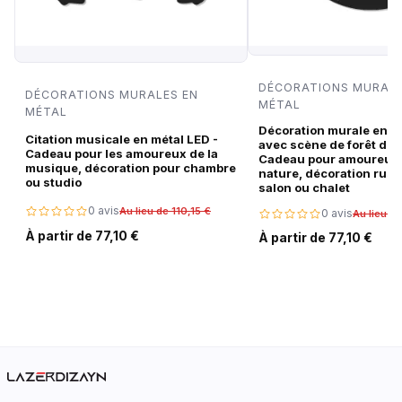
DÉCORATIONS MURALE
DÉCORATIONS MURALES EN
MÉTAL
MÉTAL
Décoration murale en m
Citation musicale en métal LED -
avec scène de forêt de c
Cadeau pour les amoureux de la
Cadeau pour amoureux 
musique, décoration pour chambre
nature, décoration rust
ou studio
salon ou chalet
0 avis
Au lieu de 110,15 €
0 avis
Au lieu de
À partir de 77,10 €
À partir de 77,10 €