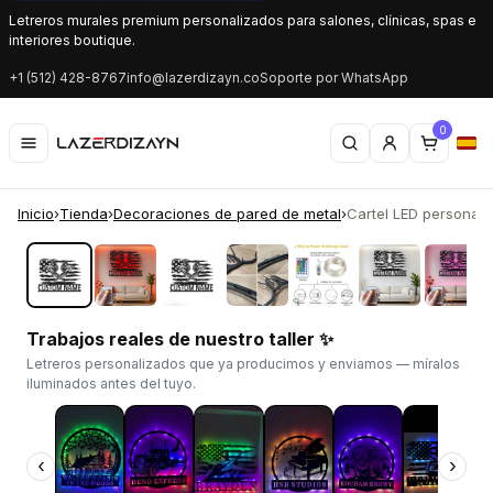
Letreros murales premium personalizados para salones, clínicas, spas e
interiores boutique.
+1 (512) 428-8767
info@lazerdizayn.co
Soporte por WhatsApp
0
Inicio
›
Tienda
›
Decoraciones de pared de metal
›
Cartel LED personali
‹
›
Trabajos reales de nuestro taller ✨
Letreros personalizados que ya producimos y enviamos — míralos
iluminados antes del tuyo.
‹
›