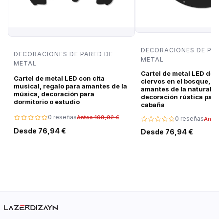
DECORACIONES DE PA
DECORACIONES DE PARED DE
METAL
METAL
Cartel de metal LED de 
Cartel de metal LED con cita
ciervos en el bosque, r
musical, regalo para amantes de la
amantes de la naturalez
música, decoración para
decoración rústica para
dormitorio o estudio
cabaña
0 reseñas
Antes 109,92 €
0 reseñas
Ante
Desde 76,94 €
Desde 76,94 €