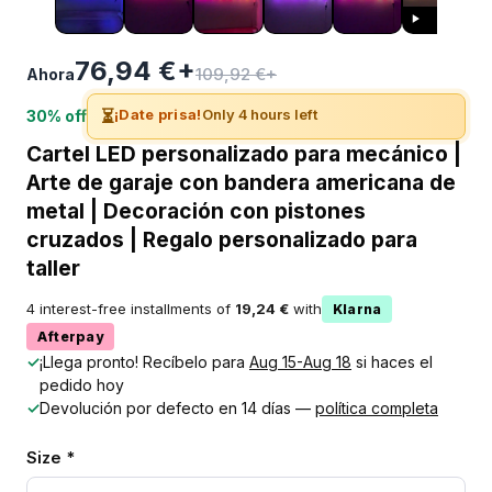
76,94 €+
109,92 €+
Ahora
⏳
¡Date prisa!
Only 4 hours left
30% off
Cartel LED personalizado para mecánico |
Arte de garaje con bandera americana de
metal | Decoración con pistones
cruzados | Regalo personalizado para
taller
4 interest-free installments of
19,24 €
with
Klarna
Afterpay
✓
¡Llega pronto! Recíbelo para
Aug 15-Aug 18
si haces el
pedido hoy
✓
Devolución por defecto en 14 días —
política completa
Size *