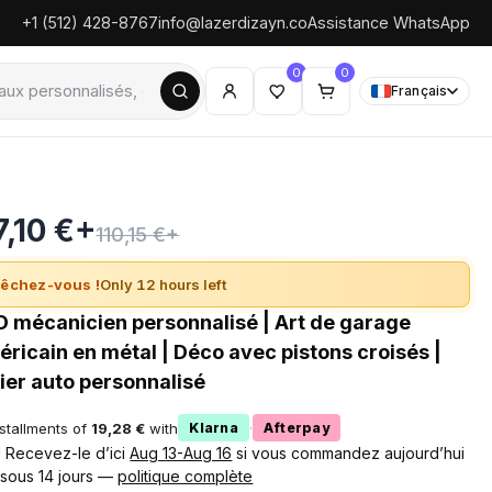
+1 (512) 428-8767
info@lazerdizayn.co
Assistance WhatsApp
0
0
Français
7,10 €+
110,15 €+
êchez-vous !
Only 12 hours left
 mécanicien personnalisé | Art de garage
ricain en métal | Déco avec pistons croisés |
ier auto personnalisé
nstallments of
19,28 €
with
·
Klarna
Afterpay
 ! Recevez-le d’ici
Aug 13-Aug 16
si vous commandez aujourd’hui
 sous 14 jours —
politique complète