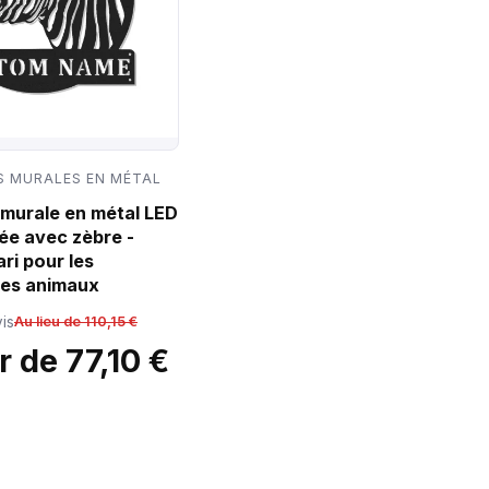
 MURALES EN MÉTAL
murale en métal LED
ée avec zèbre -
ri pour les
es animaux
is
Au lieu de 110,15 €
r de 77,10 €