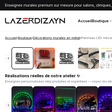
Enseignes murales premium sur mesure pour salons, cliniques, 
Accueil
Boutique
Accueil
›
Boutique
›
Décorations murales en métal
›
Panneau LED mécani
‹
‹
Réalisations réelles de notre atelier ✨
Enseignes personnalisées déjà produites et expédiées — voyez-les allu
‹