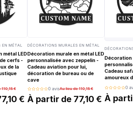
 EN MÉTAL
DÉCORATIONS MURALES EN MÉTAL
DÉCORATIONS
n métal LED
Décoration murale en métal LED
Décoration 
de cerfs -
personnalisée avec zeppelin -
personnalis
ux de la
Cadeau aviation pour lui,
Cadeau safa
ustique
décoration de bureau ou de
amoureux d
cave
0 av
e 110,15 €
0 avis
Au lieu de 110,15 €
À parti
77,10 €
À partir de 77,10 €