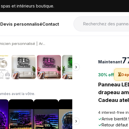
spas et intérieurs boutique.
Devis personnalisé
Contact
cien personnalisé | Ar...
›
7
Maintenant
›
⏳
30% off
Dép
Panneau LED
drapeau amé
mées avant la vôtre.
Cadeau atel
4 interest-free i
✓
Arrive bientôt
›
✓
Retour défaut