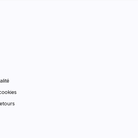
n
alité
 cookies
etours