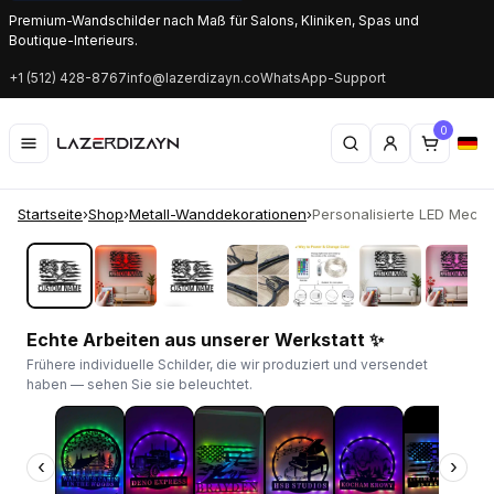
Premium-Wandschilder nach Maß für Salons, Kliniken, Spas und
Boutique-Interieurs.
+1 (512) 428-8767
info@lazerdizayn.co
WhatsApp-Support
0
Startseite
›
Shop
›
Metall-Wanddekorationen
›
Personalisierte LED Mechan
‹
›
Echte Arbeiten aus unserer Werkstatt ✨
Frühere individuelle Schilder, die wir produziert und versendet
haben — sehen Sie sie beleuchtet.
‹
›