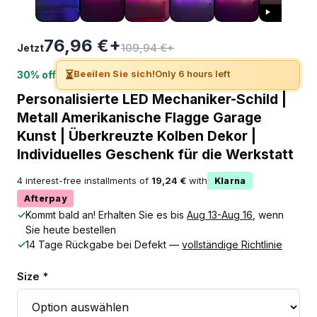
76,96 €+
109,94 €+
Jetzt
⏳
Beeilen Sie sich!
Only 6 hours left
30% off
Personalisierte LED Mechaniker-Schild |
Metall Amerikanische Flagge Garage
Kunst | Überkreuzte Kolben Dekor |
Individuelles Geschenk für die Werkstatt
4 interest-free installments of
19,24 €
with
Klarna
Afterpay
✓
Kommt bald an! Erhalten Sie es bis
Aug 13-Aug 16
, wenn
Sie heute bestellen
✓
14 Tage Rückgabe bei Defekt —
vollständige Richtlinie
Size *