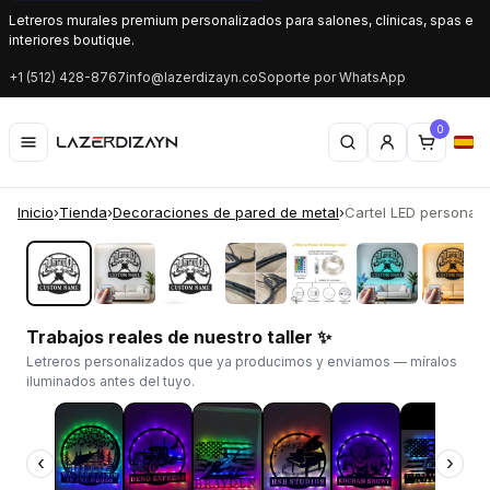
Letreros murales premium personalizados para salones, clínicas, spas e
interiores boutique.
+1 (512) 428-8767
info@lazerdizayn.co
Soporte por WhatsApp
0
Inicio
›
Tienda
›
Decoraciones de pared de metal
›
Cartel LED personaliz
‹
›
Trabajos reales de nuestro taller ✨
Letreros personalizados que ya producimos y enviamos — míralos
iluminados antes del tuyo.
‹
›