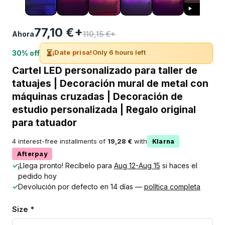
77,10 €+
110,15 €+
Ahora
⏳
¡Date prisa!
Only 6 hours left
30% off
Cartel LED personalizado para taller de
tatuajes | Decoración mural de metal con
máquinas cruzadas | Decoración de
estudio personalizada | Regalo original
para tatuador
4 interest-free installments of
19,28 €
with
Klarna
Afterpay
✓
¡Llega pronto! Recíbelo para
Aug 12-Aug 15
si haces el
pedido hoy
✓
Devolución por defecto en 14 días —
política completa
Size *