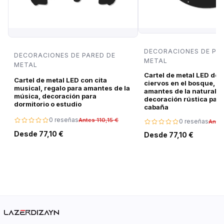
DECORACIONES DE PA
DECORACIONES DE PARED DE
METAL
METAL
Cartel de metal LED de 
Cartel de metal LED con cita
ciervos en el bosque, r
musical, regalo para amantes de la
amantes de la naturalez
música, decoración para
decoración rústica para
dormitorio o estudio
cabaña
0 reseñas
Antes 110,15 €
0 reseñas
Antes
Desde 77,10 €
Desde 77,10 €