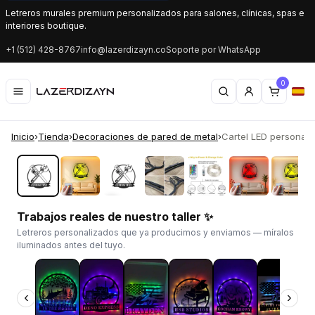
Letreros murales premium personalizados para salones, clínicas, spas e
interiores boutique.
+1 (512) 428-8767
info@lazerdizayn.co
Soporte por WhatsApp
0
Inicio
›
Tienda
›
Decoraciones de pared de metal
›
Cartel LED personali
‹
›
Trabajos reales de nuestro taller ✨
Letreros personalizados que ya producimos y enviamos — míralos
iluminados antes del tuyo.
‹
›