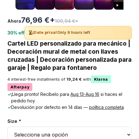
76,96 €+
109,94 €+
Ahora
⏳
¡Date prisa!
Only 8 hours left
30% off
Cartel LED personalizado para mecánico |
Decoración mural de metal con llaves
cruzadas | Decoración personalizada para
garaje | Regalo para fontanero
4 interest-free installments of
19,24 €
with
Klarna
Afterpay
✓
¡Llega pronto! Recíbelo para
Aug 13-Aug 16
si haces el
pedido hoy
✓
Devolución por defecto en 14 días —
política completa
Size *