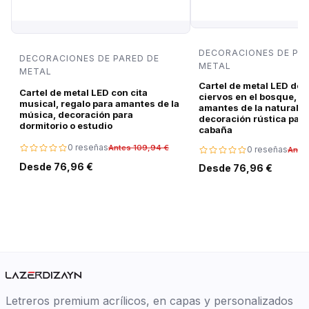
DECORACIONES DE PA
DECORACIONES DE PARED DE
METAL
METAL
Cartel de metal LED de 
Cartel de metal LED con cita
ciervos en el bosque, r
musical, regalo para amantes de la
amantes de la naturalez
música, decoración para
decoración rústica para
dormitorio o estudio
cabaña
0 reseñas
Antes 109,94 €
0 reseñas
Ante
Desde 76,96 €
Desde 76,96 €
Letreros premium acrílicos, en capas y personalizados